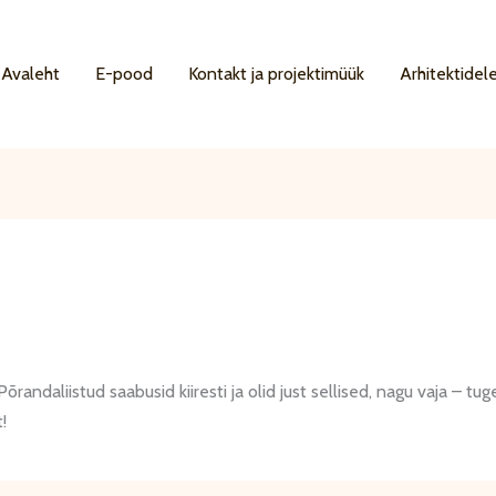
Avaleht
E-pood
Kontakt ja projektimüük
Arhitektidel
daliistud saabusid kiiresti ja olid just sellised, nagu vaja – tugev
!