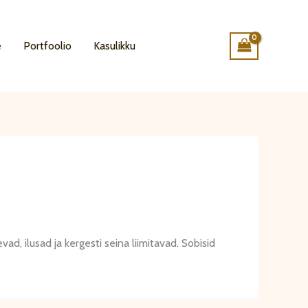
e
Portfoolio
Kasulikku
ad, ilusad ja kergesti seina liimitavad. Sobisid