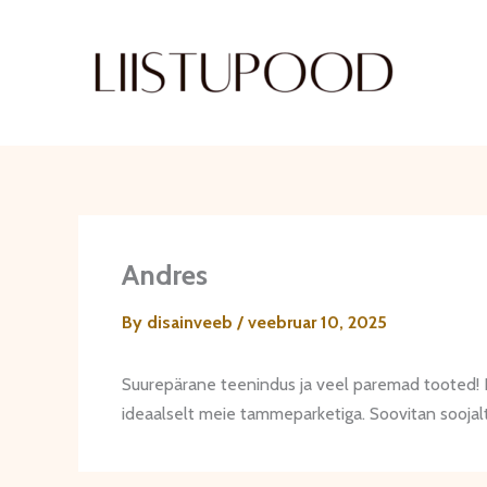
Skip
to
content
Andres
By
disainveeb
/
veebruar 10, 2025
Suurepärane teenindus ja veel paremad tooted! Põran
ideaalselt meie tammeparketiga. Soovitan soojalt