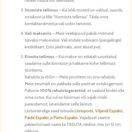
hetkel muuta või täiendada.
Vormista tellimus
– Kui kõik tooted on valitud, suundu
ostukorvi ja kliki “Vormista tellimus”. Täida oma
kontaktandmed ja vali sobiv tarneviis.
Vali makseviis
– Meie veebipood pakub mitmeid
turvalisi makseviise. Vali endale sobivaim (pangalingid,
krediitkaart, Esto järelmaks, arve alusel jne).
Kinnita tellimus
– Kui makse on edukalt sooritatud,
saadame sulle kinnituse ja hakkame kohe tellimust
töötlema.
Rahulolu ja rõõm – Meie prioriteet on sinu rahulolu
Meie eesmärk on pakkuda sulle parimat ostukogemust.
Pakume
100% rahulolugarantiid
, et saaksid kindel olla
oma ostus. Kui sul on küsimusi või vajab miski
parandamist, lahendame selle kiiresti.
Liistustendiga saad tutvuda
Liistupoes
,
Viljandi Espakis
,
Paide Espakis
ja
Pärnu Espakis
. Vajadusel saame
pakiautomaati saata ka TASUTA näidise, mis on 12 cm
pikkune.