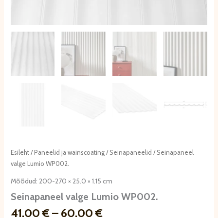
Esileht
/
Paneelid ja wainscoating
/
Seinapaneelid
/ Seinapaneel
valge Lumio WP002.
Mõõdud: 200-270 × 25.0 × 1.15 cm
Seinapaneel valge Lumio WP002.
Hinnavahemik:
41.00
€
–
60.00
€