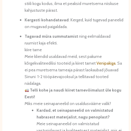
stiili kogu kodus, ilma et peaksid muretsema niiskuse
kahjustuste pärast.
Kergesti kohandatavad
: Kerged, kuid tugevad paneelid
on mugavad paigaldada.
Tagavad müra summutamist
ning eelmaldavad
ruumist kaja efekti.
kiire tarne
Meie kliendid usaldavad meid, sest pakume
kõrgekvaliteedilisi tooteid ja kiiret tarnet
Venipakiga.
Sa
ei pea muretsema tarneaja pärast laokaubad jõuavad
Sinuni 1-2 tööpäevajooksul ja tellitavad tooted
nädalaga.
Telli kohe ja naudi kiiret tarnevõimalust üle kogu
Eesti!
Miks meie seinapaneelid on usaldusväärne valik?
Kardad, et seinapaneelid on valmistatud
habrasest materjalist, nagu penoplast?
Meie seinapaneelid on valmistatud
vastupidavast ja kvaliteetsest materjalist, mis ei