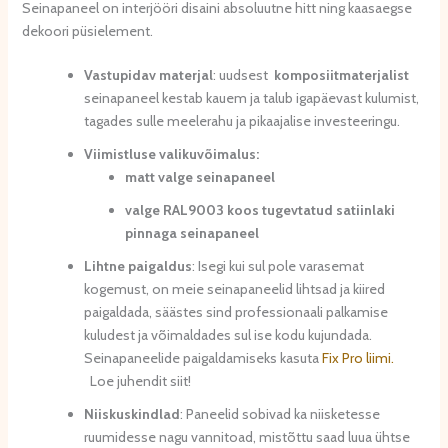
Seinapaneel on interjööri disaini absoluutne hitt ning kaasaegse
dekoori püsielement.
Vastupidav materjal
: uudsest
komposiitmaterjalist
seinapaneel kestab kauem ja talub igapäevast kulumist,
tagades sulle meelerahu ja pikaajalise investeeringu.
Viimistluse valikuvõimalus:
matt valge seinapaneel
valge RAL9003 koos tugevtatud satiinlaki
pinnaga seinapaneel
Lihtne paigaldus
: Isegi kui sul pole varasemat
kogemust, on meie seinapaneelid lihtsad ja kiired
paigaldada, säästes sind professionaali palkamise
kuludest ja võimaldades sul ise kodu kujundada.
Seinapaneelide paigaldamiseks kasuta
Fix Pro liimi.
Loe juhendit siit!
Niiskuskindlad
: Paneelid sobivad ka niisketesse
ruumidesse nagu vannitoad, mistõttu saad luua ühtse