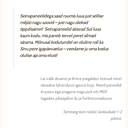
41.00 €
kuni
60.00 €
Seinapaneelidega saad ruumis luua just sellise
miljöö nagu soovid – just nagu oleksid
tippdisainer! Seinapaneelid aitavad Sul luua
kauni kodu, mis paneb tervel perel silmad
särama. Mõnusal kodutundel on oluline roll ka
Sinu pere igapäevaelus – veedame ju oma kodus
olulise aja oma elust!
Lai valik disaine ja lihtne paigaldus teevad neist
ideaalse lahenduse igasse koju. Need paneelid
ei paisu ega pragune nagu puit või MDF,
tagades pikaajalise ilu ja funktsionaalsuse.
Tarneaeg kuni nädal, laokaubale 1-2
päeva.