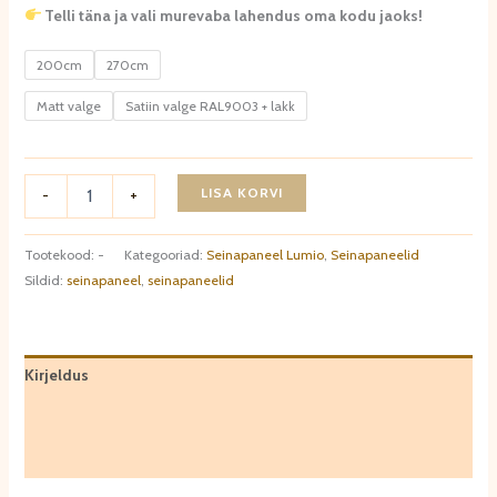
Telli täna ja vali murevaba lahendus oma kodu jaoks!
200cm
270cm
Matt valge
Satiin valge RAL9003 + lakk
Seinapaneel
LISA KORVI
-
+
valge
Lumio
WP002.
Tootekood:
-
Kategooriad:
Seinapaneel Lumio
,
Seinapaneelid
kogus
Sildid:
seinapaneel
,
seinapaneelid
Kirjeldus
Lisainfo
Arvustused (0)