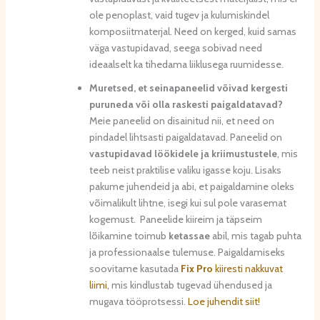
ole penoplast, vaid tugev ja kulumiskindel
komposiitmaterjal. Need on kerged, kuid samas
väga vastupidavad, seega sobivad need
ideaalselt ka tihedama liiklusega ruumidesse.
Muretsed, et seinapaneelid võivad kergesti
puruneda või olla raskesti paigaldatavad?
Meie paneelid on disainitud nii, et need on
pindadel lihtsasti paigaldatavad. Paneelid on
vastupidavad löökidele ja kriimustustele
, mis
teeb neist praktilise valiku igasse koju. Lisaks
pakume juhendeid ja abi, et paigaldamine oleks
võimalikult lihtne, isegi kui sul pole varasemat
kogemust. Paneelide kiireim ja täpseim
lõikamine toimub
ketassae
abil, mis tagab puhta
ja professionaalse tulemuse. Paigaldamiseks
soovitame kasutada
Fix Pro
kiiresti nakkuvat
liimi,
mis kindlustab tugevad ühendused ja
mugava tööprotsessi.
Loe juhendit siit!