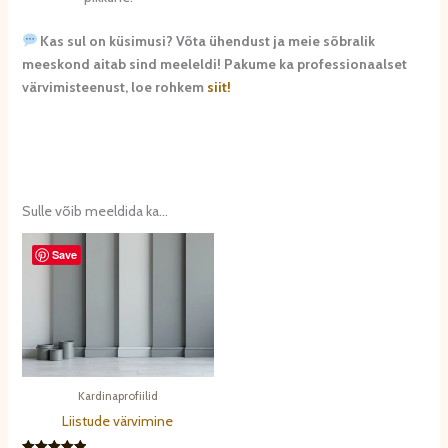
Kas sul on küsimusi? Võta ühendust ja meie sõbralik
meeskond aitab sind meeleldi! Pakume ka professionaalset
värvimisteenust, loe rohkem
siit!
Sulle võib meeldida ka…
Save
Kardinaprofiilid
Liistude värvimine