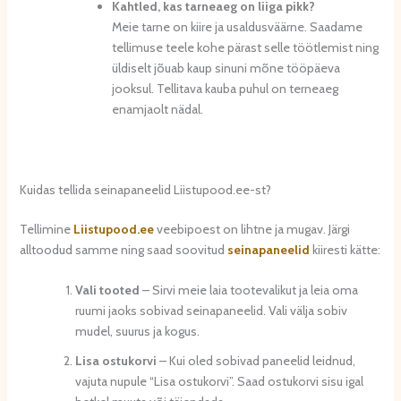
Kahtled, kas tarneaeg on liiga pikk?
Meie tarne on kiire ja usaldusväärne. Saadame
tellimuse teele kohe pärast selle töötlemist ning
üldiselt jõuab kaup sinuni mõne tööpäeva
jooksul. Tellitava kauba puhul on terneaeg
enamjaolt nädal.
Kuidas tellida seinapaneelid Liistupood.ee-st?
Tellimine
Liistupood.ee
veebipoest on lihtne ja mugav. Järgi
alltoodud samme ning saad soovitud
seinapaneelid
kiiresti kätte:
Vali tooted
– Sirvi meie laia tootevalikut ja leia oma
ruumi jaoks sobivad seinapaneelid. Vali välja sobiv
mudel, suurus ja kogus.
Lisa ostukorvi
– Kui oled sobivad paneelid leidnud,
vajuta nupule “Lisa ostukorvi”. Saad ostukorvi sisu igal