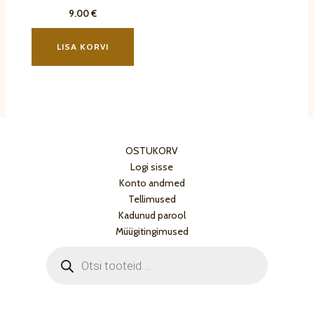
9.00
€
LISA KORVI
OSTUKORV
Logi sisse
Konto andmed
Tellimused
Kadunud parool
Müügitingimused
Products
search