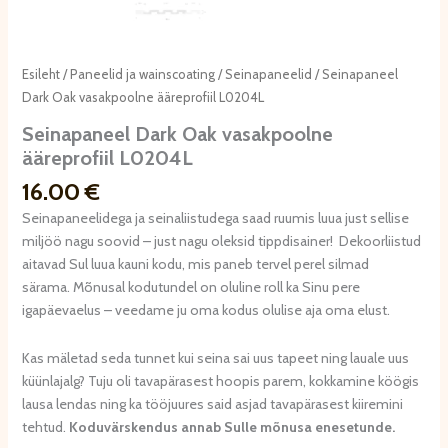
Esileht
/
Paneelid ja wainscoating
/
Seinapaneelid
/ Seinapaneel
Dark Oak vasakpoolne ääreprofiil L0204L
Seinapaneel Dark Oak vasakpoolne
ääreprofiil L0204L
16.00
€
Seinapaneelidega ja seinaliistudega saad ruumis luua just sellise
miljöö nagu soovid – just nagu oleksid tippdisainer! Dekoorliistud
aitavad Sul luua kauni kodu, mis paneb tervel perel silmad
särama. Mõnusal kodutundel on oluline roll ka Sinu pere
igapäevaelus – veedame ju oma kodus olulise aja oma elust.
Kas mäletad seda tunnet kui seina sai uus tapeet ning lauale uus
küünlajalg? Tuju oli tavapärasest hoopis parem, kokkamine köögis
lausa lendas ning ka tööjuures said asjad tavapärasest kiiremini
tehtud.
Koduvärskendus annab Sulle mõnusa enesetunde.