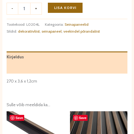
Seinapaneel
LISA KORVI
-
+
Dark
Oak
vasakpoolne
Tootekood:
L0204L
Kategooria:
Seinapaneelid
ääreprofiil
Sildid:
dekoratiivliist
,
seinapaneel
,
veekindel põrandaliist
L0204L
kogus
Kirjeldus
Arvustused (0)
270 x 3,6 x 1,2cm
Sulle võib meeldida ka…
Save
Save