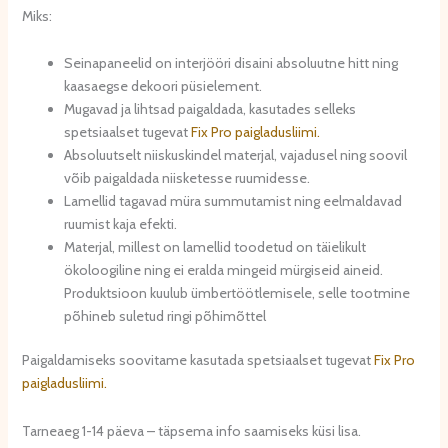
Miks:
Seinapaneelid on interjööri disaini absoluutne hitt ning
kaasaegse dekoori püsielement.
Mugavad ja lihtsad paigaldada, kasutades selleks
spetsiaalset tugevat
Fix Pro paigladusliimi.
Absoluutselt niiskuskindel materjal, vajadusel ning soovil
võib paigaldada niisketesse ruumidesse.
Lamellid tagavad müra summutamist ning eelmaldavad
ruumist kaja efekti.
Materjal, millest on lamellid toodetud on täielikult
ökoloogiline ning ei eralda mingeid mürgiseid aineid.
Produktsioon kuulub ümbertöötlemisele, selle tootmine
põhineb suletud ringi põhimõttel
Paigaldamiseks soovitame kasutada spetsiaalset tugevat
Fix Pro
paigladusliimi.
Tarneaeg 1-14 päeva – täpsema info saamiseks küsi lisa.