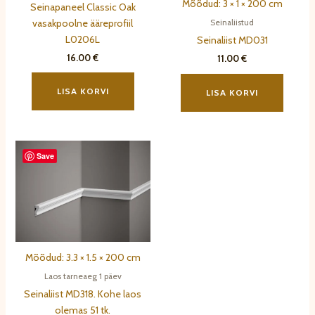
Mõõdud: 3 × 1 × 200 cm
Seinapaneel Classic Oak
vasakpoolne ääreprofiil
Seinaliistud
L0206L
Seinaliist MD031
16.00
€
11.00
€
LISA KORVI
LISA KORVI
Save
Mõõdud: 3.3 × 1.5 × 200 cm
Laos tarneaeg 1 päev
Seinaliist MD318. Kohe laos
olemas 51 tk.