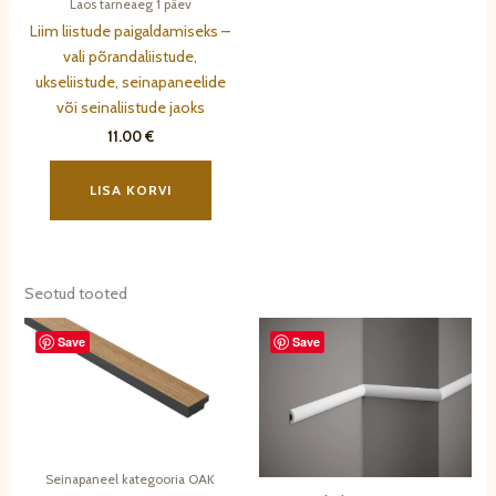
Laos tarneaeg 1 päev
Liim liistude paigaldamiseks –
vali põrandaliistude,
ukseliistude, seinapaneelide
või seinaliistude jaoks
11.00
€
LISA KORVI
Seotud tooted
Save
Save
Seinapaneel kategooria OAK