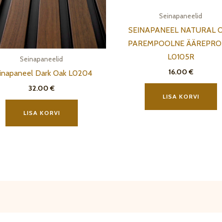
Seinapaneelid
SEINAPANEEL NATURAL 
PAREMPOOLNE ÄÄREPROF
L0105R
Seinapaneelid
16.00
€
inapaneel Dark Oak L0204
32.00
€
LISA KORVI
LISA KORVI