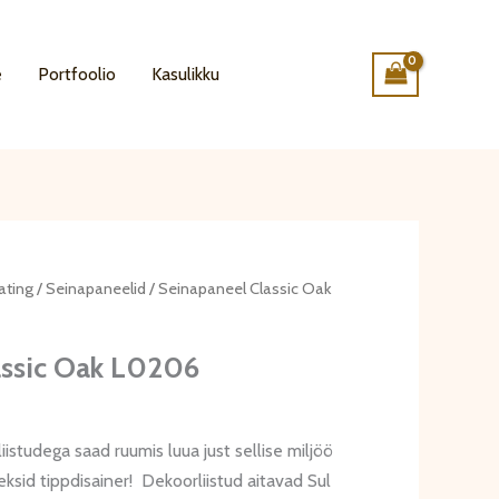
e
Portfoolio
Kasulikku
ating
/
Seinapaneelid
/ Seinapaneel Classic Oak
assic Oak L0206
istudega saad ruumis luua just sellise miljöö
eksid tippdisainer! Dekoorliistud aitavad Sul