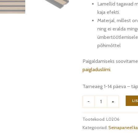
Lamellid tagavad 
kaja efekti.
Materjal, millest o
ning ei eralda ming
ümbertöötlemisele,
põhimõttel
Paigaldamiseks soovitame
paigladusliimi.
Tarneaeg 1-14 päeva – täps
Seinapaneel
LI
-
+
Classic
Oak
L0206
Tootekood:
L0206
kogus
Kategooriad:
Seinapaneel k