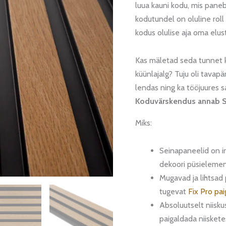
luua kauni kodu, mis paneb
kodutundel on oluline rol
kodus olulise aja oma elust
Kas mäletad seda tunnet k
küünlajalg? Tuju oli tavap
lendas ning ka tööjuures s
Koduvärskendus annab S
Miks:
Seinapaneelid on in
dekoori püsielemen
Mugavad ja lihtsad 
tugevat
Fix Pro pai
Absoluutselt niisku
paigaldada niisket