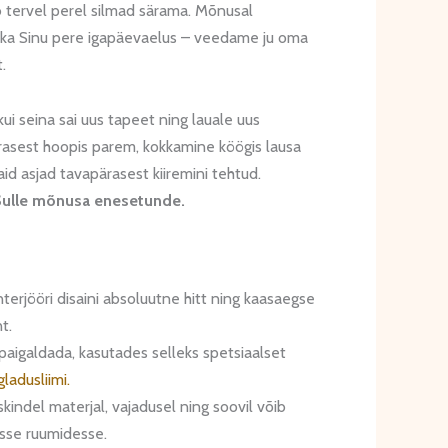
 tervel perel silmad särama. Mõnusal
l ka Sinu pere igapäevaelus – veedame ju oma
.
ui seina sai uus tapeet ning lauale uus
ärasest hoopis parem, kokkamine köögis lausa
aid asjad tavapärasest kiiremini tehtud.
ulle mõnusa enesetunde.
terjööri disaini absoluutne hitt ning kaasaegse
t.
paigaldada, kasutades selleks spetsiaalset
gladusliimi.
skindel materjal, vajadusel ning soovil võib
esse ruumidesse.