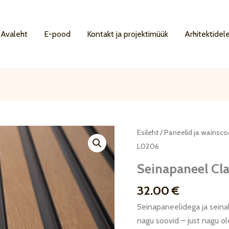
Avaleht
E-pood
Kontakt ja projektimüük
Arhitektidel
Esileht
/
Paneelid ja wainsco
L0206
Seinapaneel Cl
32.00
€
Seinapaneelidega ja seinali
nagu soovid – just nagu ol