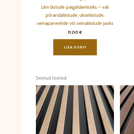
Liim liistude paigaldamiseks – vali
põrandaliistude, ukseliistude,
seinapaneelide või seinaliistude jaoks
11.00
€
LISA KORVI
Seotud tooted