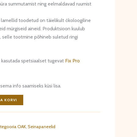
müra summutamist ning eelmaldavad ruumist
n lamellid toodetud on täielikult ökoloogiline
eid mürgiseid aineid. Produktsioon kuulub
 selle tootmine põhineb suletud ringi
 kasutada spetsiaalset tugevat
Fix Pro
ema info saamiseks küsi lisa.
SA KORVI
ategooria OAK
,
Seinapaneelid