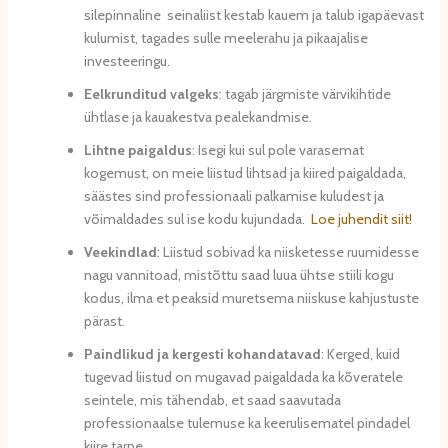
silepinnaline seinaliist kestab kauem ja talub igapäevast
kulumist, tagades sulle meelerahu ja pikaajalise
investeeringu.
Eelkrunditud valgeks
: tagab järgmiste värvikihtide
ühtlase ja kauakestva pealekandmise.
Lihtne paigaldus
: Isegi kui sul pole varasemat
kogemust, on meie liistud lihtsad ja kiired paigaldada,
säästes sind professionaali palkamise kuludest ja
võimaldades sul ise kodu kujundada.
Loe juhendit siit!
Veekindlad
: Liistud sobivad ka niisketesse ruumidesse
nagu vannitoad, mistõttu saad luua ühtse stiili kogu
kodus, ilma et peaksid muretsema niiskuse kahjustuste
pärast.
Paindlikud ja kergesti kohandatavad
: Kerged, kuid
tugevad liistud on mugavad paigaldada ka kõveratele
seintele, mis tähendab, et saad saavutada
professionaalse tulemuse ka keerulisematel pindadel
kiire tarne