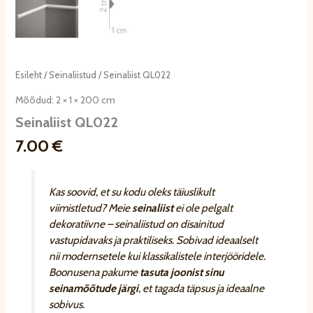
Esileht
/
Seinaliistud
/ Seinaliist QL022
Mõõdud: 2 × 1 × 200 cm
Seinaliist QL022
7.00
€
Kas soovid, et su kodu oleks täiuslikult
viimistletud? Meie
seinaliist
ei ole pelgalt
dekoratiivne – seinaliistud on disainitud
vastupidavaks ja praktiliseks. Sobivad ideaalselt
nii modernsetele kui klassikalistele interjööridele.
Boonusena pakume
tasuta joonist sinu
seinamõõtude järgi
, et tagada täpsus ja ideaalne
sobivus.