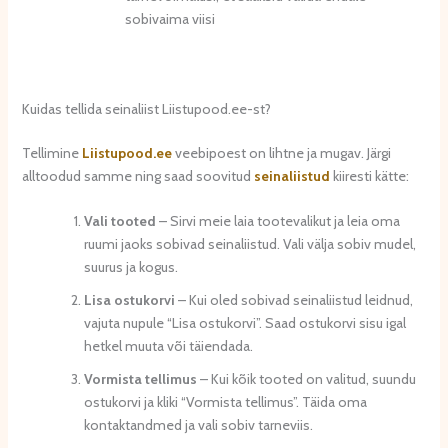
sobivaima viisi
Kuidas tellida seinaliist Liistupood.ee-st?
Tellimine
Liistupood.ee
veebipoest on lihtne ja mugav. Järgi
alltoodud samme ning saad soovitud
seinaliistud
kiiresti kätte:
Vali tooted
– Sirvi meie laia tootevalikut ja leia oma
ruumi jaoks sobivad seinaliistud. Vali välja sobiv mudel,
suurus ja kogus.
Lisa ostukorvi
– Kui oled sobivad seinaliistud leidnud,
vajuta nupule “Lisa ostukorvi”. Saad ostukorvi sisu igal
hetkel muuta või täiendada.
Vormista tellimus
– Kui kõik tooted on valitud, suundu
ostukorvi ja kliki “Vormista tellimus”. Täida oma
kontaktandmed ja vali sobiv tarneviis.