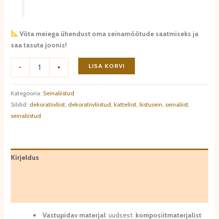
Võta meiega ühendust oma seinamõõtude saatmiseks ja
saa tasuta joonis!
Seinaliist
LISA KORVI
-
+
QL022
kogus
Kategooria:
Seinaliistud
Sildid:
dekoratiivliist
,
dekoratiivliistud
,
katteliist
,
liistusein
,
seinaliist
,
seinaliistud
Kirjeldus
Lisainfo
Arvustused (0)
Vastupidav materjal
: uudsest
komposiitmaterjalist