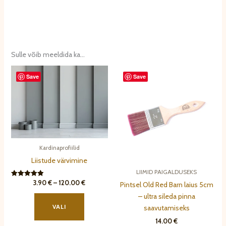
Sulle võib meeldida ka…
Save
Save
Kardinaprofiilid
Liistude värvimine
LIIMID PAIGALDUSEKS
Hinnavahemik:
3.90
€
–
120.00
€
Hinnanguga
Pintsel Old Red Barn laius 5cm
5.00
3.90 €
Sellel
/ 5
– ultra sileda pinna
kuni
tootel
120.00 €
VALI
saavutamiseks
on
14.00
€