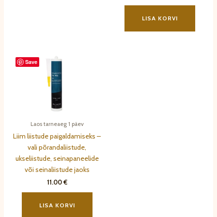
mitu
varianti.
LISA KORVI
Valikuid
saab
teha
tootelehel.
Save
Laos tarneaeg 1 päev
Liim liistude paigaldamiseks –
vali põrandaliistude,
ukseliistude, seinapaneelide
või seinaliistude jaoks
11.00
€
LISA KORVI