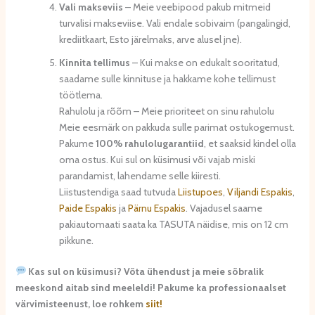
Vali makseviis
– Meie veebipood pakub mitmeid
turvalisi makseviise. Vali endale sobivaim (pangalingid,
krediitkaart, Esto järelmaks, arve alusel jne).
Kinnita tellimus
– Kui makse on edukalt sooritatud,
saadame sulle kinnituse ja hakkame kohe tellimust
töötlema.
Rahulolu ja rõõm – Meie prioriteet on sinu rahulolu
Meie eesmärk on pakkuda sulle parimat ostukogemust.
Pakume
100% rahulolugarantiid
, et saaksid kindel olla
oma ostus. Kui sul on küsimusi või vajab miski
parandamist, lahendame selle kiiresti.
Liistustendiga saad tutvuda
Liistupoes
,
Viljandi Espakis
,
Paide Espakis
ja
Pärnu Espakis
. Vajadusel saame
pakiautomaati saata ka TASUTA näidise, mis on 12 cm
pikkune.
Kas sul on küsimusi? Võta ühendust ja meie sõbralik
meeskond aitab sind meeleldi! Pakume ka professionaalset
värvimisteenust, loe rohkem
siit!