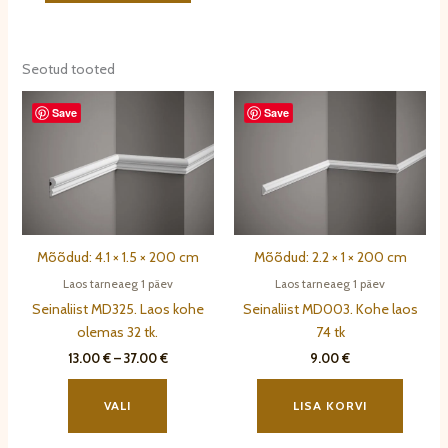
Seotud tooted
Save
Save
Mõõdud: 4.1 × 1.5 × 200 cm
Mõõdud: 2.2 × 1 × 200 cm
Laos tarneaeg 1 päev
Laos tarneaeg 1 päev
Seinaliist MD325. Laos kohe
Seinaliist MD003. Kohe laos
olemas 32 tk.
74 tk
Hinnavahemik:
13.00
€
–
37.00
€
9.00
€
13.00 €
Sellel
kuni
tootel
37.00 €
VALI
LISA KORVI
on