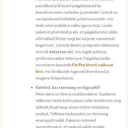
paindlikud ja lihtsasti paigaldatavad ka
keerulisemates nurkades ja pindadel. Liistud on
vastupidavad löökidele ja kriimustustele, mis
teeb neist praktilise valiku igasse koju. Lisaks
pakume juhendeid ja abi, et paigaldamine oleks
võimalikult lihtne, isegi kui sul pole varasemat
kogemust. Liistude kiireim ja täpseim lõikamine
toimub
ketassae
abil, mis tagab puhta ja
professionaalse tulemuse. Paigaldamiseks
soovitame kasutada
Fix Pro
kiiresti nakkuvat
liimi,
mis kindlustab tugevad ühendused ja
mugava tööprotsessi.
Kahtled, kas tarneaeg on liiga pikk?
Meie tarne on kiire ja usaldusväärne. Saadame
tellimuse teele kohe pärast selle töötlemist ning
üldiselt jõuab kaup sinuni mõne tööpäeva
jooksul. Tellitava kauba puhul on terneaeg
enamjaolt nädal. Pakume mitmeid
tarnevõimalusi, et saaksid valida endale