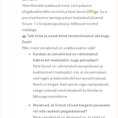
Meie kliendid usaldavad meid, sest pakume
kõrgekvaliteedilisi tooteid ja kiiret tarnet
DPDga.
Sa ei
pea muretsema tarneaja pärast laokaubad jõuavad
Sinuni 1-2 tööpäevajooksul ja tellitavad tooted
nädalaga.
Telli kohe ja naudi kiiret tarnevõimalust üle kogu
Eesti!
Miks meie seinaliistud on usaldusväärne valik?
Kardad, et seinaliistud on valmistatud
habrasest materjalist, nagu penoplast?
Meie liistud on valmistatud vastupidavast ja
kvaliteetsest materjalist, mis ei ole penoplast,
vaid tugev ja kulumiskindel komposiitmaterjal.
Need on kerged, kuid samas väga vastupidavad,
seega sobivad need ideaalselt ka tihedama
liiklusega ruumidesse.
Muretsed, et liistud võivad kergesti puruneda
või olla raskesti paigaldatavad?
Meie seinaliistud on disainitud nii, et need on