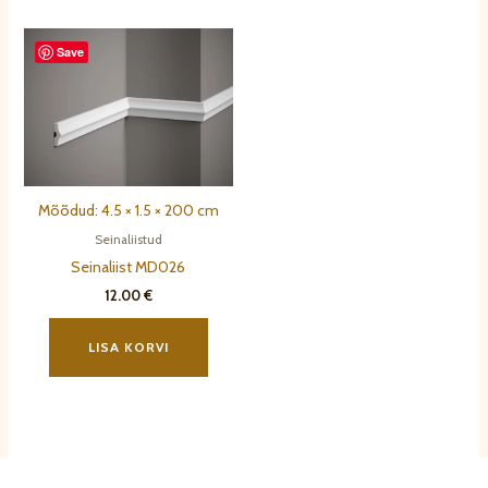
mitu
varianti.
Save
Valikuid
saab
teha
tootelehel.
Mõõdud: 4.5 × 1.5 × 200 cm
Seinaliistud
Seinaliist MD026
12.00
€
LISA KORVI