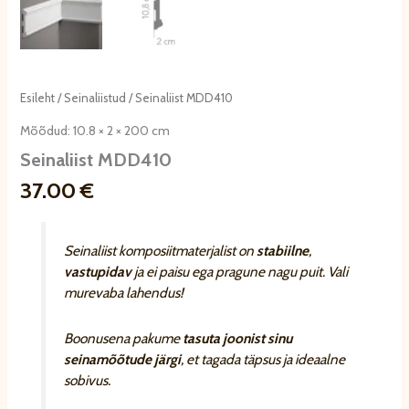
Esileht
/
Seinaliistud
/ Seinaliist MDD410
Mõõdud: 10.8 × 2 × 200 cm
Seinaliist MDD410
37.00
€
Seinaliist komposiitmaterjalist on
stabiilne
,
vastupidav
ja ei paisu ega pragune nagu puit. Vali
murevaba lahendus!
Boonusena pakume
tasuta joonist sinu
seinamõõtude järgi
, et tagada täpsus ja ideaalne
sobivus.