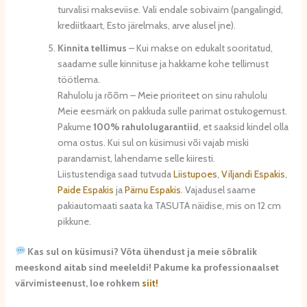
turvalisi makseviise. Vali endale sobivaim (pangalingid,
krediitkaart, Esto järelmaks, arve alusel jne).
Kinnita tellimus
– Kui makse on edukalt sooritatud,
saadame sulle kinnituse ja hakkame kohe tellimust
töötlema.
Rahulolu ja rõõm – Meie prioriteet on sinu rahulolu
Meie eesmärk on pakkuda sulle parimat ostukogemust.
Pakume
100% rahulolugarantiid
, et saaksid kindel olla
oma ostus. Kui sul on küsimusi või vajab miski
parandamist, lahendame selle kiiresti.
Liistustendiga saad tutvuda
Liistupoes
,
Viljandi Espakis
,
Paide Espakis
ja
Pärnu Espakis
. Vajadusel saame
pakiautomaati saata ka TASUTA näidise, mis on 12 cm
pikkune.
Kas sul on küsimusi? Võta ühendust ja meie sõbralik
meeskond aitab sind meeleldi! Pakume ka professionaalset
värvimisteenust, loe rohkem
siit!