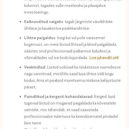
kulumist, tagades sulle meelerahu ja pikaajalise
investeeringu.
Eelkrunditud valgeks
: tagab järgmiste värvikihtide
ühtlase ja kauakestva pealekandmise.
Lihtne paigaldus
: Isegi kui sul pole varasemat
kogemust, on meie liistud lihtsad ja kiired paigaldada,
säästes sind professionaali palkamise kuludest ja
võimaldades sul ise kodu kujundada.
Loe juhendit siit!
Veekindlad
: Liistud sobivad ka niisketesse ruumidesse
nagu vannitoad, mistõttu saad luua ühtse stiili kogu
kodus, ilma et peaksid muretsema niiskuse kahjustuste
pärast.
Paindlikud ja kergesti kohandatavad
: Kerged, kuid
tugevad liistud on mugavad paigaldada ka kõveratele
seintele, mis tähendab, et saad saavutada
professionaalse tulemuse ka keerulisematel pindadel
kiire tarne