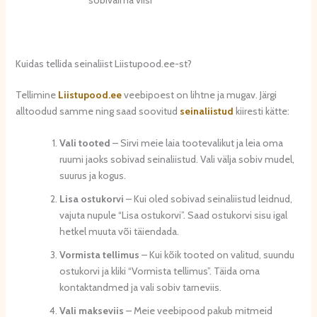
sobivaima viisi
Kuidas tellida seinaliist Liistupood.ee-st?
Tellimine
Liistupood.ee
veebipoest on lihtne ja mugav. Järgi
alltoodud samme ning saad soovitud
seinaliistud
kiiresti kätte:
Vali tooted
– Sirvi meie laia tootevalikut ja leia oma
ruumi jaoks sobivad seinaliistud. Vali välja sobiv mudel,
suurus ja kogus.
Lisa ostukorvi
– Kui oled sobivad seinaliistud leidnud,
vajuta nupule “Lisa ostukorvi”. Saad ostukorvi sisu igal
hetkel muuta või täiendada.
Vormista tellimus
– Kui kõik tooted on valitud, suundu
ostukorvi ja kliki “Vormista tellimus”. Täida oma
kontaktandmed ja vali sobiv tarneviis.
Vali makseviis
– Meie veebipood pakub mitmeid