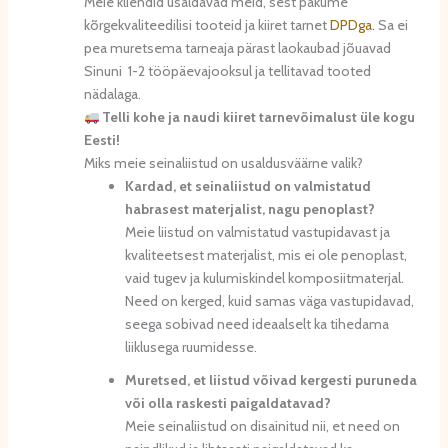
Meie kliendid usaldavad meid, sest pakume
kõrgekvaliteedilisi tooteid ja kiiret tarnet
DPDga.
Sa ei
pea muretsema tarneaja pärast laokaubad jõuavad
Sinuni 1-2 tööpäevajooksul ja tellitavad tooted
nädalaga.
Telli kohe ja naudi kiiret tarnevõimalust üle kogu
Eesti!
Miks meie seinaliistud on usaldusväärne valik?
Kardad, et seinaliistud on valmistatud
habrasest materjalist, nagu penoplast?
Meie liistud on valmistatud vastupidavast ja
kvaliteetsest materjalist, mis ei ole penoplast,
vaid tugev ja kulumiskindel komposiitmaterjal.
Need on kerged, kuid samas väga vastupidavad,
seega sobivad need ideaalselt ka tihedama
liiklusega ruumidesse.
Muretsed, et liistud võivad kergesti puruneda
või olla raskesti paigaldatavad?
Meie seinaliistud on disainitud nii, et need on