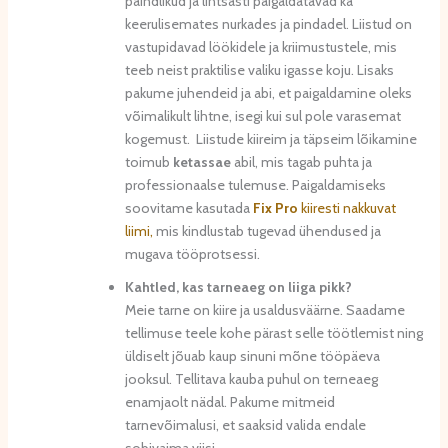
paindlikud ja lihtsasti paigaldatavad ka
keerulisemates nurkades ja pindadel. Liistud on
vastupidavad löökidele ja kriimustustele, mis
teeb neist praktilise valiku igasse koju. Lisaks
pakume juhendeid ja abi, et paigaldamine oleks
võimalikult lihtne, isegi kui sul pole varasemat
kogemust. Liistude kiireim ja täpseim lõikamine
toimub
ketassae
abil, mis tagab puhta ja
professionaalse tulemuse. Paigaldamiseks
soovitame kasutada
Fix Pro
kiiresti nakkuvat
liimi,
mis kindlustab tugevad ühendused ja
mugava tööprotsessi.
Kahtled, kas tarneaeg on liiga pikk?
Meie tarne on kiire ja usaldusväärne. Saadame
tellimuse teele kohe pärast selle töötlemist ning
üldiselt jõuab kaup sinuni mõne tööpäeva
jooksul. Tellitava kauba puhul on terneaeg
enamjaolt nädal. Pakume mitmeid
tarnevõimalusi, et saaksid valida endale