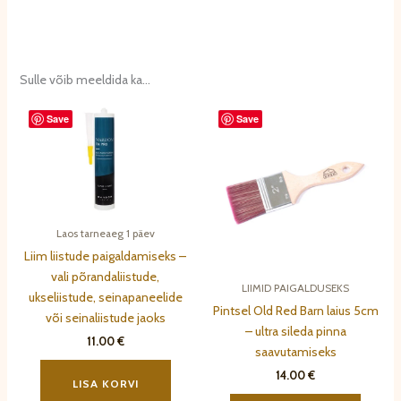
Sulle võib meeldida ka…
Save
Save
Laos tarneaeg 1 päev
Liim liistude paigaldamiseks –
vali põrandaliistude,
LIIMID PAIGALDUSEKS
ukseliistude, seinapaneelide
Pintsel Old Red Barn laius 5cm
või seinaliistude jaoks
– ultra sileda pinna
11.00
€
saavutamiseks
14.00
€
LISA KORVI