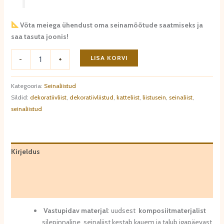
Võta meiega ühendust oma seinamõõtude saatmiseks ja
saa tasuta joonis!
Seinaliist
LISA KORVI
-
+
MDD410
kogus
Kategooria:
Seinaliistud
Sildid:
dekoratiivliist
,
dekoratiivliistud
,
katteliist
,
liistusein
,
seinaliist
,
seinaliistud
Kirjeldus
Lisainfo
Arvustused (0)
Vastupidav materjal
: uudsest
komposiitmaterjalist
silepinnaline seinaliist kestab kauem ja talub igapäevast