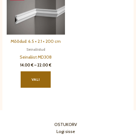
saab
teha
tootelehel.
Mõõdud: 6.5 × 2.1 × 200 cm
Seinaliistud
Seinaliist MD308
Hinnavahemik:
14.00
€
–
22.00
€
14.00 €
Sellel
kuni
tootel
22.00 €
VALI
on
mitu
varianti.
Valikuid
saab
teha
OSTUKORV
tootelehel.
Logi sisse