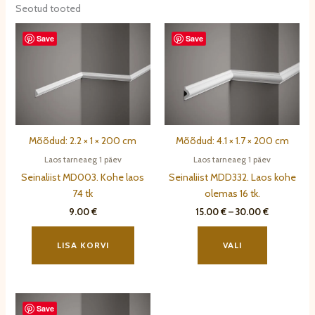
Valikuid
Seotud tooted
saab
Save
Save
teha
tootelehel.
Mõõdud: 2.2 × 1 × 200 cm
Mõõdud: 4.1 × 1.7 × 200 cm
Laos tarneaeg 1 päev
Laos tarneaeg 1 päev
Seinaliist MD003. Kohe laos
Seinaliist MDD332. Laos kohe
74 tk
olemas 16 tk.
Hinnavahem
9.00
€
15.00
€
–
30.00
€
15.00 €
Sellel
kuni
tootel
30.00 €
LISA KORVI
VALI
on
mitu
varianti.
Save
Valikuid