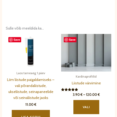
Sulle võib meeldida ka…
Save
Save
Laos tarneaeg 1 päev
Kardinaprofiilid
Liim liistude paigaldamiseks –
Liistude värvimine
vali põrandaliistude,
ukseliistude, seinapaneelide
Hinnavahem
3.90
€
–
120.00
€
Hinnanguga
või seinaliistude jaoks
5.00
3.90 €
Sellel
/ 5
kuni
11.00
€
tootel
120.00 €
VALI
on
LISA KORVI