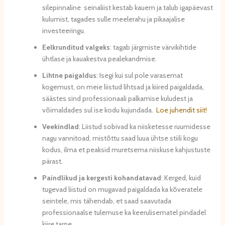
silepinnaline seinaliist kestab kauem ja talub igapäevast
kulumist, tagades sulle meelerahu ja pikaajalise
investeeringu.
Eelkrunditud valgeks
: tagab järgmiste värvikihtide
ühtlase ja kauakestva pealekandmise.
Lihtne paigaldus
: Isegi kui sul pole varasemat
kogemust, on meie liistud lihtsad ja kiired paigaldada,
säästes sind professionaali palkamise kuludest ja
võimaldades sul ise kodu kujundada.
Loe juhendit siit!
Veekindlad
: Liistud sobivad ka niisketesse ruumidesse
nagu vannitoad, mistõttu saad luua ühtse stiili kogu
kodus, ilma et peaksid muretsema niiskuse kahjustuste
pärast.
Paindlikud ja kergesti kohandatavad
: Kerged, kuid
tugevad liistud on mugavad paigaldada ka kõveratele
seintele, mis tähendab, et saad saavutada
professionaalse tulemuse ka keerulisematel pindadel
kiire tarne