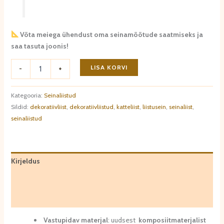
Võta meiega ühendust oma seinamõõtude saatmiseks ja
saa tasuta joonis!
Seinaliist
LISA KORVI
-
+
MD026
kogus
Kategooria:
Seinaliistud
Sildid:
dekoratiivliist
,
dekoratiivliistud
,
katteliist
,
liistusein
,
seinaliist
,
seinaliistud
Kirjeldus
Lisainfo
Arvustused (0)
Vastupidav materjal
: uudsest
komposiitmaterjalist