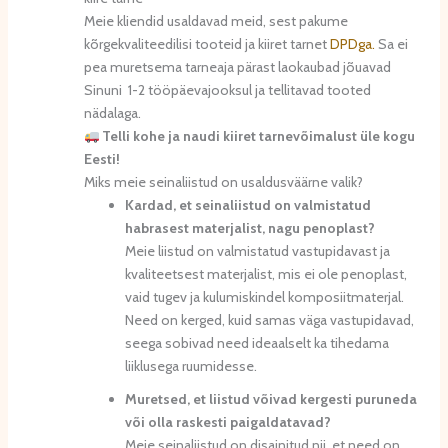
Meie kliendid usaldavad meid, sest pakume
kõrgekvaliteedilisi tooteid ja kiiret tarnet
DPDga.
Sa ei
pea muretsema tarneaja pärast laokaubad jõuavad
Sinuni 1-2 tööpäevajooksul ja tellitavad tooted
nädalaga.
Telli kohe ja naudi kiiret tarnevõimalust üle kogu
Eesti!
Miks meie seinaliistud on usaldusväärne valik?
Kardad, et seinaliistud on valmistatud
habrasest materjalist, nagu penoplast?
Meie liistud on valmistatud vastupidavast ja
kvaliteetsest materjalist, mis ei ole penoplast,
vaid tugev ja kulumiskindel komposiitmaterjal.
Need on kerged, kuid samas väga vastupidavad,
seega sobivad need ideaalselt ka tihedama
liiklusega ruumidesse.
Muretsed, et liistud võivad kergesti puruneda
või olla raskesti paigaldatavad?
Meie seinaliistud on disainitud nii, et need on