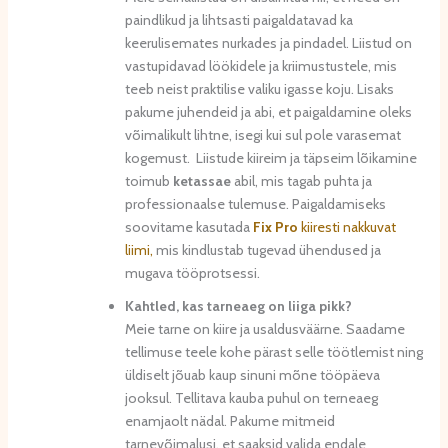
paindlikud ja lihtsasti paigaldatavad ka
keerulisemates nurkades ja pindadel. Liistud on
vastupidavad löökidele ja kriimustustele, mis
teeb neist praktilise valiku igasse koju. Lisaks
pakume juhendeid ja abi, et paigaldamine oleks
võimalikult lihtne, isegi kui sul pole varasemat
kogemust. Liistude kiireim ja täpseim lõikamine
toimub
ketassae
abil, mis tagab puhta ja
professionaalse tulemuse. Paigaldamiseks
soovitame kasutada
Fix Pro
kiiresti nakkuvat
liimi,
mis kindlustab tugevad ühendused ja
mugava tööprotsessi.
Kahtled, kas tarneaeg on liiga pikk?
Meie tarne on kiire ja usaldusväärne. Saadame
tellimuse teele kohe pärast selle töötlemist ning
üldiselt jõuab kaup sinuni mõne tööpäeva
jooksul. Tellitava kauba puhul on terneaeg
enamjaolt nädal. Pakume mitmeid
tarnevõimalusi, et saaksid valida endale