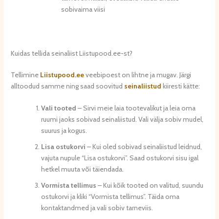
sobivaima viisi
Kuidas tellida seinaliist Liistupood.ee-st?
Tellimine
Liistupood.ee
veebipoest on lihtne ja mugav. Järgi
alltoodud samme ning saad soovitud
seinaliistud
kiiresti kätte:
Vali tooted
– Sirvi meie laia tootevalikut ja leia oma
ruumi jaoks sobivad seinaliistud. Vali välja sobiv mudel,
suurus ja kogus.
Lisa ostukorvi
– Kui oled sobivad seinaliistud leidnud,
vajuta nupule “Lisa ostukorvi”. Saad ostukorvi sisu igal
hetkel muuta või täiendada.
Vormista tellimus
– Kui kõik tooted on valitud, suundu
ostukorvi ja kliki “Vormista tellimus”. Täida oma
kontaktandmed ja vali sobiv tarneviis.