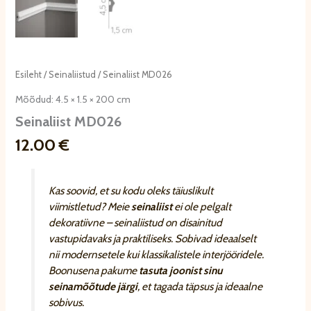
Esileht
/
Seinaliistud
/ Seinaliist MD026
Mõõdud: 4.5 × 1.5 × 200 cm
Seinaliist MD026
12.00
€
Kas soovid, et su kodu oleks täiuslikult
viimistletud? Meie
seinaliist
ei ole pelgalt
dekoratiivne – seinaliistud on disainitud
vastupidavaks ja praktiliseks. Sobivad ideaalselt
nii modernsetele kui klassikalistele interjööridele.
Boonusena pakume
tasuta joonist sinu
seinamõõtude järgi
, et tagada täpsus ja ideaalne
sobivus.