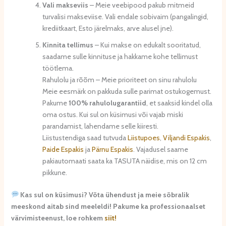
Vali makseviis
– Meie veebipood pakub mitmeid
turvalisi makseviise. Vali endale sobivaim (pangalingid,
krediitkaart, Esto järelmaks, arve alusel jne).
Kinnita tellimus
– Kui makse on edukalt sooritatud,
saadame sulle kinnituse ja hakkame kohe tellimust
töötlema.
Rahulolu ja rõõm – Meie prioriteet on sinu rahulolu
Meie eesmärk on pakkuda sulle parimat ostukogemust.
Pakume
100% rahulolugarantiid
, et saaksid kindel olla
oma ostus. Kui sul on küsimusi või vajab miski
parandamist, lahendame selle kiiresti.
Liistustendiga saad tutvuda
Liistupoes
,
Viljandi Espakis
,
Paide Espakis
ja
Pärnu Espakis
. Vajadusel saame
pakiautomaati saata ka TASUTA näidise, mis on 12 cm
pikkune.
Kas sul on küsimusi? Võta ühendust ja meie sõbralik
meeskond aitab sind meeleldi! Pakume ka professionaalset
värvimisteenust, loe rohkem
siit!