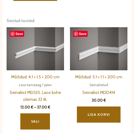
Seotud tooted
Save
Save
Mõõdud: 4.1 × 1.5 × 200 cm
Mõõdud: 5.1 × 1.1 × 200 cm
Laos tarneaeg 1 päev
Seinaliistud
Seinaliist MD325. Laos kohe
Seinaliist MDD414
olemas 32 tk.
30.00
€
Hinnavahemik:
13.00
€
–
37.00
€
13.00 €
Sellel
LISA KORVI
kuni
tootel
37.00 €
VALI
on