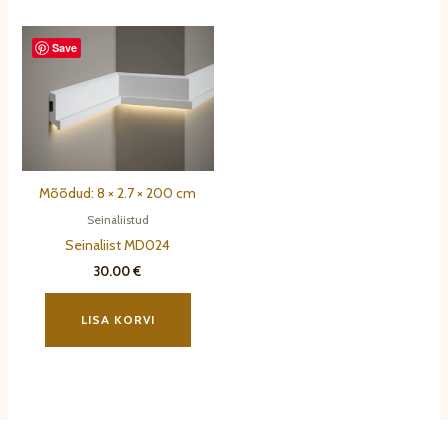
mitu
varianti.
Save
Valikuid
saab
teha
tootelehel.
Mõõdud: 8 × 2.7 × 200 cm
Seinaliistud
Seinaliist MD024
30.00
€
LISA KORVI