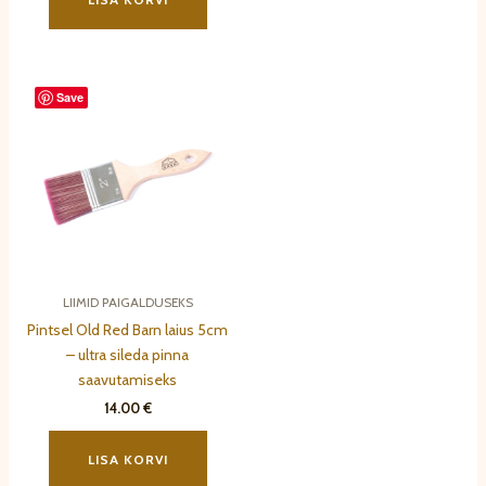
mitu
varianti.
Valikuid
saab
Save
teha
tootelehel.
LIIMID PAIGALDUSEKS
Pintsel Old Red Barn laius 5cm
– ultra sileda pinna
saavutamiseks
14.00
€
LISA KORVI