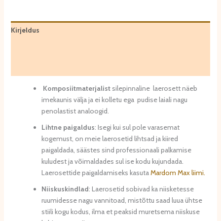
tk.
kogus
Kirjeldus
Lisainfo
Arvustused (0)
Komposiitmaterjalist
silepinnaline laerosett näeb
imekaunis välja ja ei kolletu ega pudise laiali nagu
penolastist analoogid.
Lihtne paigaldus
: Isegi kui sul pole varasemat
kogemust, on meie laerosetid lihtsad ja kiired
paigaldada, säästes sind professionaali palkamise
kuludest ja võimaldades sul ise kodu kujundada.
Laerosettide paigaldamiseks kasuta
Mardom Max liimi.
Niiskuskindlad
: Laerosetid sobivad ka niisketesse
ruumidesse nagu vannitoad, mistõttu saad luua ühtse
stiili kogu kodus, ilma et peaksid muretsema niiskuse