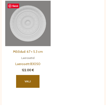
varianti.
varianti.
Save
Valikuid
Valikuid
saab
saab
teha
teha
tootelehel.
tootelehel.
Mõõdud: 67 × 5.3 cm
Laerosetid
Laerosett B3050
122.00
€
Sellel
tootel
VALI
on
mitu
varianti.
Valikuid