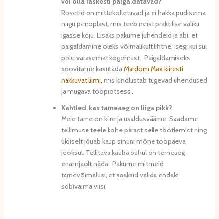
või olla raskesti paigaldatavad?
Rosetid on mittekolletuvad ja ei hakka pudisema
nagu penoplast, mis teeb neist praktilise valiku
igasse koju. Lisaks pakume juhendeid ja abi, et
paigaldamine oleks võimalikult lihtne, isegi kui sul
pole varasemat kogemust. Paigaldamiseks
soovitame kasutada
Mardom Max kiiresti
nakkuvat liimi,
mis kindlustab tugevad ühendused
ja mugava tööprotsessi.
Kahtled, kas tarneaeg on liiga pikk?
Meie tarne on kiire ja usaldusväärne. Saadame
tellimuse teele kohe pärast selle töötlemist ning
üldiselt jõuab kaup sinuni mõne tööpäeva
jooksul. Tellitava kauba puhul on terneaeg
enamjaolt nädal. Pakume mitmeid
tarnevõimalusi, et saaksid valida endale
sobivaima viisi