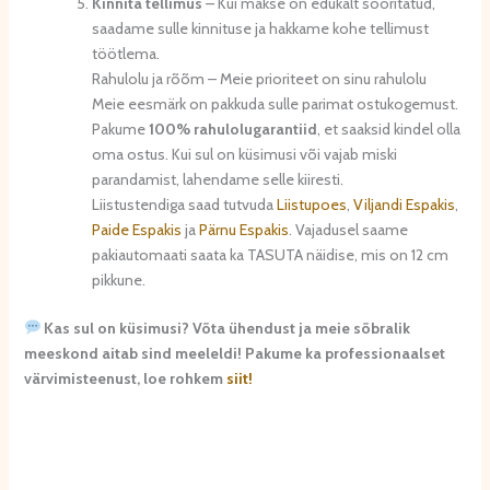
Kinnita tellimus
– Kui makse on edukalt sooritatud,
saadame sulle kinnituse ja hakkame kohe tellimust
töötlema.
Rahulolu ja rõõm – Meie prioriteet on sinu rahulolu
Meie eesmärk on pakkuda sulle parimat ostukogemust.
Pakume
100% rahulolugarantiid
, et saaksid kindel olla
oma ostus. Kui sul on küsimusi või vajab miski
parandamist, lahendame selle kiiresti.
Liistustendiga saad tutvuda
Liistupoes
,
Viljandi Espakis
,
Paide Espakis
ja
Pärnu Espakis
. Vajadusel saame
pakiautomaati saata ka TASUTA näidise, mis on 12 cm
pikkune.
Kas sul on küsimusi? Võta ühendust ja meie sõbralik
meeskond aitab sind meeleldi! Pakume ka professionaalset
värvimisteenust, loe rohkem
siit!