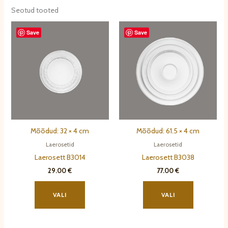
teha
Seotud tooted
tootelehel.
Save
Save
Mõõdud: 32 × 4 cm
Mõõdud: 61.5 × 4 cm
Laerosetid
Laerosetid
Laerosett B3014
Laerosett B3038
29.00
€
77.00
€
Sellel
Sellel
tootel
tootel
VALI
VALI
on
on
mitu
mitu