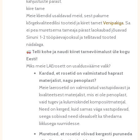
kahjustuste pärast.
kiire tarne
Meie kliendid usaldavad meid, sest pakume
kõrgekvaliteedilisi tooteid ja kiiret tarnet
Venipakiga.
Sa
ei pea muretsema tarneaja pärast laokaubad jõuavad
Sinuni 1-2 tööpäevajooksul ja tellitavad tooted
nädalaga.
Telli kohe ja naudi kiiret tarnevõimalust üle kogu
Eesti!
Miks meie LAErosett on usaldusväärne valik?
Kardad, et rosetid on valmistatud haprast
materjalist, nagu penoplast?
Meie laerosetid on valmistatud vastupidavast ja
kvaliteetsest materjalist, mis ei ole penoplast,
vaid tugev ja kulumiskindel komposiitmaterjal.
Need on kerged, kuid samas väga vastupidavad,
seega sobivad need ideaalselt ka tihedama
liiklusega ruumidesse.
Muretsed, et rosetid võivad kergesti puruneda