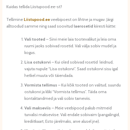
Kuidas tellida Liistupood.ee-st?
Tellimine
Liistupood.ee
veebipoest on lihtne ja mugav. Järgi
alltoodud samme ning saad soovitud
lae
rosetid
kiiresti kätte:
Vali tooted
– Sirvi meie laia tootevalikut ja leia oma
ruumi jaoks sobivad rosetid. Vali välja sobiv mudel ja
kogus.
Lisa ostukorvi
– Kui oled sobivad rosetid leidnud,
vajuta nupule “Lisa ostukorvi”. Saad ostukorvi sisu igal
hetkel muuta või täiendada.
Vormista tellimus
– Kui kõik tooted on valitud, suundu
ostukorvi ja kliki “Vormista tellimus”. Täida oma
kontaktandmed ja vali sobiv tarneviis.
Vali makseviis
– Meie veebipood pakub mitmeid
turvalisi makseviise. Vali endale sobivaim (pangalingid,
krediitkaart, Esto järelmaks, arve alusel jne).