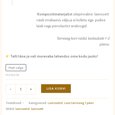
Komposiitmaterjalist
silepinnaline laerosett
näeb imekaunis välja ja ei kolletu ega pudise
laiali nagu penolastist analoogid.
Tarneaeg kuni nädal, laokaubale 1-2
päeva.
Telli täna ja vali murevaba lahendus oma kodu jaoks!
Matt valge
PUHASTA
Laerosett
LISA KORVI
-
+
B3033.
Kohe
laos
Tootekood:
-
Kategooriad:
Laerosetid
,
Laos tarneaeg 1 päev
olemas
Sildid:
laerosetid
,
laerosett
1