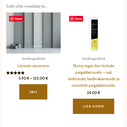
Sulle võib meeldida ka…
Save
Save
Kardinaprofiilid
Kardinaprofiilid
Liistude värvimine
Ekstra tugev liim liistude
paigaldamiseks – vali
Hinnavahemik:
3.90
€
–
120.00
€
Hinnanguga
laeliistude, kardinakarniiside ja
5.00
3.90 €
Sellel
rosettide paigaldamiseks
/ 5
kuni
tootel
120.00 €
VALI
24.00
€
on
mitu
LISA KORVI
varianti.
Valikuid
saab