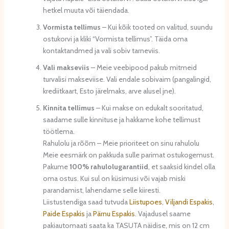
hetkel muuta või täiendada.
Vormista tellimus
– Kui kõik tooted on valitud, suundu
ostukorvi ja kliki “Vormista tellimus”. Täida oma
kontaktandmed ja vali sobiv tarneviis.
Vali makseviis
– Meie veebipood pakub mitmeid
turvalisi makseviise. Vali endale sobivaim (pangalingid,
krediitkaart, Esto järelmaks, arve alusel jne).
Kinnita tellimus
– Kui makse on edukalt sooritatud,
saadame sulle kinnituse ja hakkame kohe tellimust
töötlema.
Rahulolu ja rõõm – Meie prioriteet on sinu rahulolu
Meie eesmärk on pakkuda sulle parimat ostukogemust.
Pakume
100% rahulolugarantiid
, et saaksid kindel olla
oma ostus. Kui sul on küsimusi või vajab miski
parandamist, lahendame selle kiiresti.
Liistustendiga saad tutvuda
Liistupoes
,
Viljandi Espakis
,
Paide Espakis
ja
Pärnu Espakis
. Vajadusel saame
pakiautomaati saata ka TASUTA näidise, mis on 12 cm