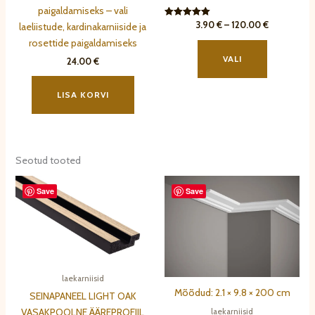
paigaldamiseks – vali
Hinnavahem
3.90
€
–
120.00
€
Hinnanguga
laeliistude, kardinakarniiside ja
5.00
3.90 €
Sellel
rosettide paigaldamiseks
/ 5
kuni
tootel
120.00 €
VALI
24.00
€
on
mitu
LISA KORVI
varianti.
Valikuid
saab
teha
Seotud tooted
tootelehel.
Save
Save
laekarniisid
Mõõdud: 2.1 × 9.8 × 200 cm
SEINAPANEEL LIGHT OAK
VASAKPOOLNE ÄÄREPROFIIL
laekarniisid