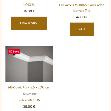
L0102L
Laekarniis MDB165. Laos kohe
olemas 7 tk.
16.00
€
42.00
€
LISA KORVI
Sellel
tootel
VALI
on
mitu
varianti.
Save
Valikuid
saab
teha
tootelehel.
Mõõdud: 4.5 × 5.5 × 200 cm
laekarniisid
Laeliist MDB063
28.00
€