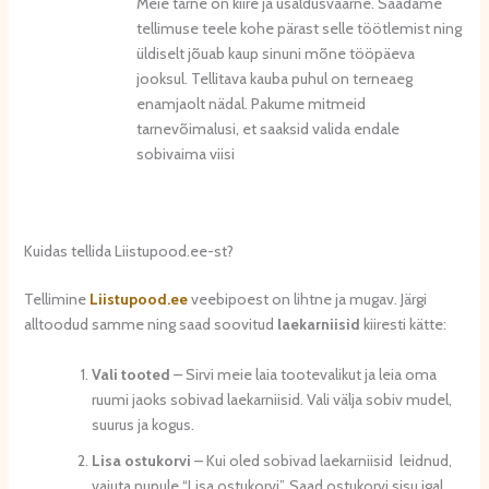
Meie tarne on kiire ja usaldusväärne. Saadame
tellimuse teele kohe pärast selle töötlemist ning
üldiselt jõuab kaup sinuni mõne tööpäeva
jooksul. Tellitava kauba puhul on terneaeg
enamjaolt nädal. Pakume mitmeid
tarnevõimalusi, et saaksid valida endale
sobivaima viisi
Kuidas tellida Liistupood.ee-st?
Tellimine
Liistupood.ee
veebipoest on lihtne ja mugav. Järgi
alltoodud samme ning saad soovitud
lae
karniisid
kiiresti kätte:
Vali tooted
– Sirvi meie laia tootevalikut ja leia oma
ruumi jaoks sobivad laekarniisid. Vali välja sobiv mudel,
suurus ja kogus.
Lisa ostukorvi
– Kui oled sobivad laekarniisid leidnud,
vajuta nupule “Lisa ostukorvi”. Saad ostukorvi sisu igal