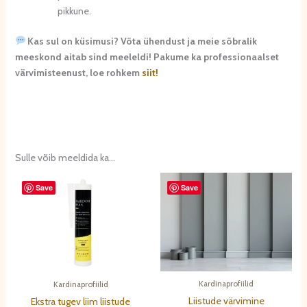
pikkune.
Kas sul on küsimusi? Võta ühendust ja meie sõbralik
meeskond aitab sind meeleldi! Pakume ka professionaalset
värvimisteenust, loe rohkem
siit!
Sulle võib meeldida ka…
Save
Save
Kardinaprofiilid
Kardinaprofiilid
Liistude värvimine
Ekstra tugev liim liistude