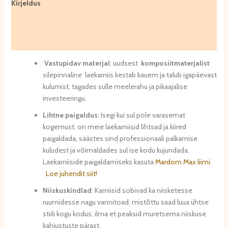
Kirjeldus
Lisainfo
Arvustused (0)
Vastupidav materjal
: uudsest
komposiitmaterjalist
silepinnaline laekarniis kestab kauem ja talub igapäevast
kulumist, tagades sulle meelerahu ja pikaajalise
investeeringu.
Lihtne paigaldus
: Isegi kui sul pole varasemat
kogemust, on meie laekarniisid lihtsad ja kiired
paigaldada, säästes sind professionaali palkamise
kuludest ja võimaldades sul ise kodu kujundada.
Laekarniiside paigaldamiseks kasuta
Mardom Max liimi.
Loe juhendit siit!
Niiskuskindlad
: Karniisid sobivad ka niisketesse
ruumidesse nagu vannitoad, mistõttu saad luua ühtse
stiili kogu kodus, ilma et peaksid muretsema niiskuse
kahjustuste pärast.