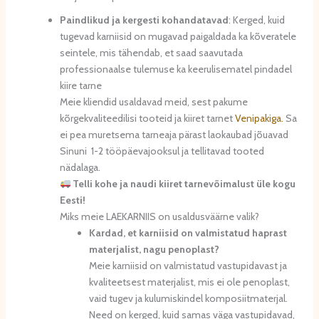
Paindlikud ja kergesti kohandatavad
: Kerged, kuid
tugevad karniisid on mugavad paigaldada ka kõveratele
seintele, mis tähendab, et saad saavutada
professionaalse tulemuse ka keerulisematel pindadel
kiire tarne
Meie kliendid usaldavad meid, sest pakume
kõrgekvaliteedilisi tooteid ja kiiret tarnet
Venipakiga.
Sa
ei pea muretsema tarneaja pärast laokaubad jõuavad
Sinuni 1-2 tööpäevajooksul ja tellitavad tooted
nädalaga.
Telli kohe ja naudi kiiret tarnevõimalust üle kogu
Eesti!
Miks meie LAEKARNIIS on usaldusväärne valik?
Kardad, et karniisid on valmistatud haprast
materjalist, nagu penoplast?
Meie karniisid on valmistatud vastupidavast ja
kvaliteetsest materjalist, mis ei ole penoplast,
vaid tugev ja kulumiskindel komposiitmaterjal.
Need on kerged, kuid samas väga vastupidavad,