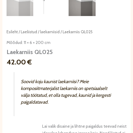
Esileht
/
Laeliistud
/
laekarniisid
/ Laekarniis QL025
Mõõdud: 11 × 6 × 200 cm
Laekarniis QL025
42.00
€
Soovid koju kaunist laekarniisi? Meie
komposiitmaterjalist laekarniis on spetsiaalselt
välja töötatud, et olla tugevad, kaunid ja kergesti
paigaldatavad.
Lai valik disaine ja lihtne paigaldus teevad neist
ideaalse lahenduse igasse koju. Need liistud ei