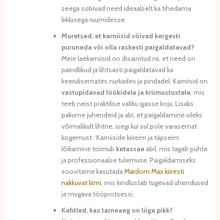
seega sobivad need ideaalselt ka tihedama
liiklusega ruumidesse.
Muretsed, et karniisid võivad kergesti
puruneda või olla raskesti paigaldatavad?
Meie laekarniisid on disainitud nii, et need on
paindlikud ja lihtsasti paigaldatavad ka
keerulisemates nurkades ja pindadel. Karniisid on
vastupidavad löökidele ja kriimustustele
, mis
teeb neist praktilise valiku igasse koju. Lisaks
pakume juhendeid ja abi, et paigaldamine oleks
võimalikult lihtne, isegi kui sul pole varasemat
kogemust. Karniiside kiireim ja täpseim
lõikamine toimub
ketassae
abil, mis tagab puhta
ja professionaalse tulemuse. Paigaldamiseks
soovitame kasutada
Mardom Max kiiresti
nakkuvat liimi,
mis kindlustab tugevad ühendused
ja mugava tööprotsessi.
Kahtled, kas tarneaeg on liiga pikk?