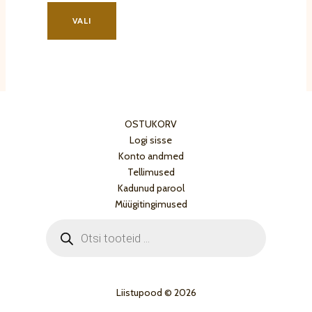
Sellel
tootel
VALI
on
mitu
varianti.
Valikuid
saab
teha
OSTUKORV
tootelehel.
Logi sisse
Konto andmed
Tellimused
Kadunud parool
Müügitingimused
Products
search
Liistupood © 2026