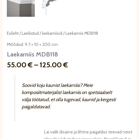
Esileht
/
Laeliistud
/
laekarniisid
/ Laekarniis MDB118
Mõõdud: 9.7 × 10 × 200 cm
Laekarniis MDB118
Hinnavahemik:
55.00
€
–
125.00
€
55.00 €
kuni
125.00 €
Soovid koju kaunist laekarniisi? Meie
komposiitmaterjalist laekarniis on spetsiaalselt
välja töötatud, et olla tugevad, kaunid ja kergesti
paigaldatavad.
Lai valik disaine ja lihtne paigaldus teevad neist
ideaalse lahenduse igasse koju. Need liistud ei