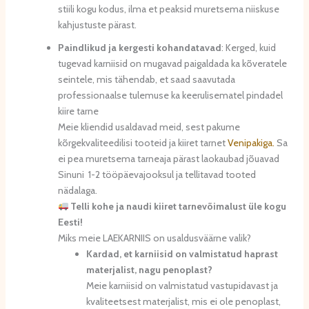
stiili kogu kodus, ilma et peaksid muretsema niiskuse
kahjustuste pärast.
Paindlikud ja kergesti kohandatavad
: Kerged, kuid
tugevad karniisid on mugavad paigaldada ka kõveratele
seintele, mis tähendab, et saad saavutada
professionaalse tulemuse ka keerulisematel pindadel
kiire tarne
Meie kliendid usaldavad meid, sest pakume
kõrgekvaliteedilisi tooteid ja kiiret tarnet
Venipakiga.
Sa
ei pea muretsema tarneaja pärast laokaubad jõuavad
Sinuni 1-2 tööpäevajooksul ja tellitavad tooted
nädalaga.
Telli kohe ja naudi kiiret tarnevõimalust üle kogu
Eesti!
Miks meie LAEKARNIIS on usaldusväärne valik?
Kardad, et karniisid on valmistatud haprast
materjalist, nagu penoplast?
Meie karniisid on valmistatud vastupidavast ja
kvaliteetsest materjalist, mis ei ole penoplast,