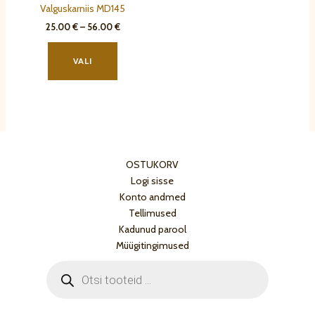
Valguskarniis MD145
Hinnavahemik:
25.00
€
–
56.00
€
25.00 €
Sellel
kuni
tootel
56.00 €
VALI
on
mitu
varianti.
Valikuid
saab
teha
OSTUKORV
tootelehel.
Logi sisse
Konto andmed
Tellimused
Kadunud parool
Müügitingimused
Products
search