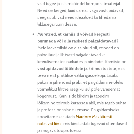
vaid tugev ja kulumiskindel komposiitmaterjal.
Need on kerged, kuid samas väga vastupidavad,
seega sobivad need ideaalselt ka tihedama
liiklusega ruumidesse.
Muretsed, et karniisid võivad kergesti
puruneda või olla raskesti paigaldatavad?
Meie laekarniisid on disainitud nii, et need on
paindlikud ja lihtsasti paigaldatavad ka
keerulisemates nurkades ja pindadel. Karniisid on
vastupidavad löökidele ja kriimustustele
, mis
teeb neist praktilise valiku igasse koju. Lisaks
pakume juhendeid ja abi, et paigaldamine oleks
võimalikult lihtne, isegi kui sul pole varasemat
kogemust. Karniiside kiireim ja täpseim
lõikamine toimub
ketassae
abil, mis tagab puhta
ja professionaalse tulemuse. Paigaldamiseks
soovitame kasutada
Mardom Max kiiresti
nakkuvat liimi,
mis kindlustab tugevad ühendused
ja mugava tööprotsessi.