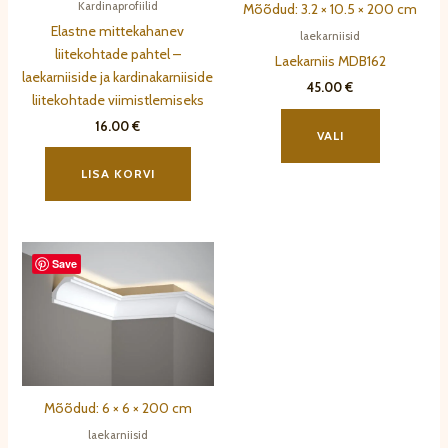
Kardinaprofiilid
Mõõdud: 3.2 × 10.5 × 200 cm
Elastne mittekahanev
laekarniisid
liitekohtade pahtel –
Laekarniis MDB162
laekarniiside ja kardinakarniiside
45.00
€
liitekohtade viimistlemiseks
Sellel
16.00
€
tootel
VALI
on
LISA KORVI
mitu
varianti.
Valikuid
saab
Save
teha
tootelehel.
Mõõdud: 6 × 6 × 200 cm
laekarniisid