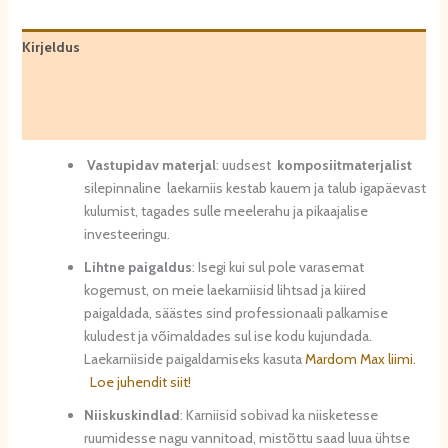
Kirjeldus
Lisainfo
Arvustused (0)
Vastupidav materjal
: uudsest
komposiitmaterjalist
silepinnaline laekarniis kestab kauem ja talub igapäevast
kulumist, tagades sulle meelerahu ja pikaajalise
investeeringu.
Lihtne paigaldus
: Isegi kui sul pole varasemat
kogemust, on meie laekarniisid lihtsad ja kiired
paigaldada, säästes sind professionaali palkamise
kuludest ja võimaldades sul ise kodu kujundada.
Laekarniiside paigaldamiseks kasuta
Mardom Max liimi.
Loe juhendit siit!
Niiskuskindlad
: Karniisid sobivad ka niisketesse
ruumidesse nagu vannitoad, mistõttu saad luua ühtse