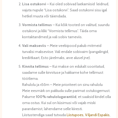
Lisa ostukorvi
– Kui oled sobivad laekarniisid leidnud,
vajuta nupule “Lisa ostukorvi”. Saad ostukorvi sisu igal
hetkel muuta või täiendada.
Vormista tellimus
– Kui kõik tooted on valitud, suundu
ostukorvi ja kliki “Vormista tellimus”. Täida oma
kontaktandmed ja vali sobiv tarneviis.
Vali makseviis
– Meie veebipood pakub mitmeid
turvalisi makseviise. Vali endale sobivaim (pangalingid,
krediitkaart, Esto järelmaks, arve alusel jne).
Kinnita tellimus
– Kui makse on edukalt sooritatud,
saadame sulle kinnituse ja hakkame kohe tellimust
töötlema.
Rahulolu ja rõõm – Meie prioriteet on sinu rahulolu
Meie eesmärk on pakkuda sulle parimat ostukogemust.
Pakume
100% rahulolugarantiid
, et saaksid kindel olla
oma ostus. Kui sul on küsimusi või vajab miski
parandamist, lahendame selle kiiresti.
Liistustendiga saad tutvuda
Liistupoes
,
Viljandi Espakis
,