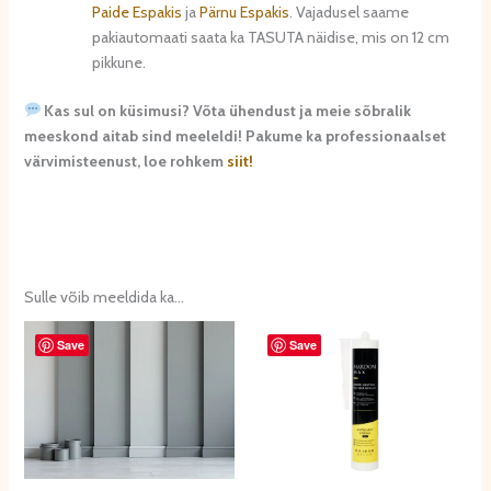
Paide Espakis
ja
Pärnu Espakis
. Vajadusel saame
pakiautomaati saata ka TASUTA näidise, mis on 12 cm
pikkune.
Kas sul on küsimusi? Võta ühendust ja meie sõbralik
meeskond aitab sind meeleldi! Pakume ka professionaalset
värvimisteenust, loe rohkem
siit!
Sulle võib meeldida ka…
Save
Save