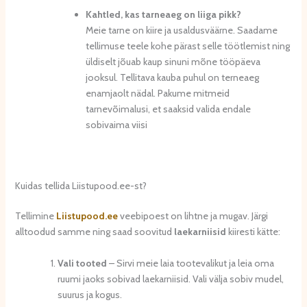
Kahtled, kas tarneaeg on liiga pikk?
Meie tarne on kiire ja usaldusväärne. Saadame
tellimuse teele kohe pärast selle töötlemist ning
üldiselt jõuab kaup sinuni mõne tööpäeva
jooksul. Tellitava kauba puhul on terneaeg
enamjaolt nädal. Pakume mitmeid
tarnevõimalusi, et saaksid valida endale
sobivaima viisi
Kuidas tellida Liistupood.ee-st?
Tellimine
Liistupood.ee
veebipoest on lihtne ja mugav. Järgi
alltoodud samme ning saad soovitud
lae
karniisid
kiiresti kätte:
Vali tooted
– Sirvi meie laia tootevalikut ja leia oma
ruumi jaoks sobivad laekarniisid. Vali välja sobiv mudel,
suurus ja kogus.