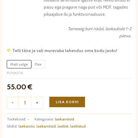
paisu ega pragune nagu puit või MDF, tagades
pikaajalise ilu ja funktsionaalsuse.
Tarneaeg kuni nädal, laokaubale 1-2
päeva.
Telli täna ja vali murevaba lahendus oma kodu jaoks!
Matt valge
Flex
PUHASTA
55.00
€
Laekarniis
LISA KORVI
-
+
MDB118
kogus
Tootekood:
-
Kategooria:
laekarniisid
Sildid:
laekarniis
,
laekarniisid
,
laeliist
,
laeliistud