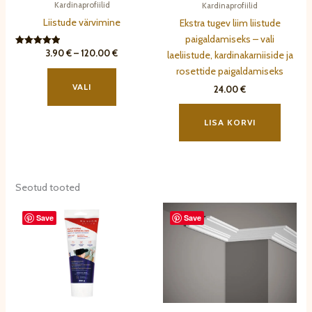
Kardinaprofiilid
Kardinaprofiilid
Liistude värvimine
Ekstra tugev liim liistude
paigaldamiseks – vali
Hinnavahemik:
3.90
€
–
120.00
€
Hinnanguga
laeliistude, kardinakarniiside ja
5.00
3.90 €
Sellel
rosettide paigaldamiseks
/ 5
kuni
tootel
120.00 €
VALI
24.00
€
on
mitu
LISA KORVI
varianti.
Valikuid
saab
teha
Seotud tooted
tootelehel.
Save
Save