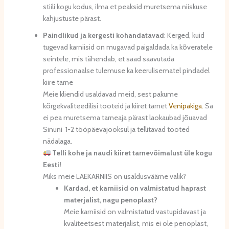
stiili kogu kodus, ilma et peaksid muretsema niiskuse
kahjustuste pärast.
Paindlikud ja kergesti kohandatavad
: Kerged, kuid
tugevad karniisid on mugavad paigaldada ka kõveratele
seintele, mis tähendab, et saad saavutada
professionaalse tulemuse ka keerulisematel pindadel
kiire tarne
Meie kliendid usaldavad meid, sest pakume
kõrgekvaliteedilisi tooteid ja kiiret tarnet
Venipakiga.
Sa
ei pea muretsema tarneaja pärast laokaubad jõuavad
Sinuni 1-2 tööpäevajooksul ja tellitavad tooted
nädalaga.
Telli kohe ja naudi kiiret tarnevõimalust üle kogu
Eesti!
Miks meie LAEKARNIIS on usaldusväärne valik?
Kardad, et karniisid on valmistatud haprast
materjalist, nagu penoplast?
Meie karniisid on valmistatud vastupidavast ja
kvaliteetsest materjalist, mis ei ole penoplast,