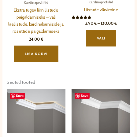
Kardinaprofiilid
Kardinaprofiilid
Liistude värvimine
Ekstra tugev liim liistude
paigaldamiseks – vali
Hinnavahem
3.90
€
–
120.00
€
Hinnanguga
laeliistude, kardinakarniiside ja
5.00
3.90 €
Sellel
rosettide paigaldamiseks
/ 5
kuni
tootel
120.00 €
VALI
24.00
€
on
mitu
LISA KORVI
varianti.
Valikuid
saab
teha
Seotud tooted
tootelehel.
Save
Save