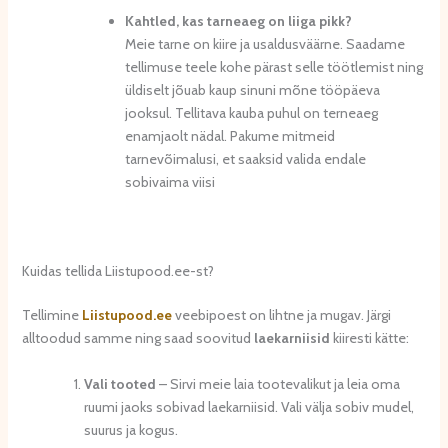
Kahtled, kas tarneaeg on liiga pikk?
Meie tarne on kiire ja usaldusväärne. Saadame
tellimuse teele kohe pärast selle töötlemist ning
üldiselt jõuab kaup sinuni mõne tööpäeva
jooksul. Tellitava kauba puhul on terneaeg
enamjaolt nädal. Pakume mitmeid
tarnevõimalusi, et saaksid valida endale
sobivaima viisi
Kuidas tellida Liistupood.ee-st?
Tellimine
Liistupood.ee
veebipoest on lihtne ja mugav. Järgi
alltoodud samme ning saad soovitud
lae
karniisid
kiiresti kätte:
Vali tooted
– Sirvi meie laia tootevalikut ja leia oma
ruumi jaoks sobivad laekarniisid. Vali välja sobiv mudel,
suurus ja kogus.