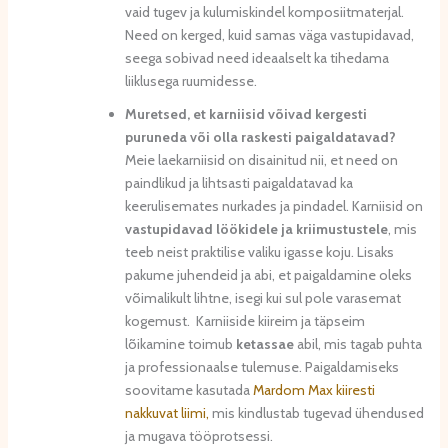
vaid tugev ja kulumiskindel komposiitmaterjal.
Need on kerged, kuid samas väga vastupidavad,
seega sobivad need ideaalselt ka tihedama
liiklusega ruumidesse.
Muretsed, et karniisid võivad kergesti
puruneda või olla raskesti paigaldatavad?
Meie laekarniisid on disainitud nii, et need on
paindlikud ja lihtsasti paigaldatavad ka
keerulisemates nurkades ja pindadel. Karniisid on
vastupidavad löökidele ja kriimustustele
, mis
teeb neist praktilise valiku igasse koju. Lisaks
pakume juhendeid ja abi, et paigaldamine oleks
võimalikult lihtne, isegi kui sul pole varasemat
kogemust. Karniiside kiireim ja täpseim
lõikamine toimub
ketassae
abil, mis tagab puhta
ja professionaalse tulemuse. Paigaldamiseks
soovitame kasutada
Mardom Max kiiresti
nakkuvat liimi,
mis kindlustab tugevad ühendused
ja mugava tööprotsessi.