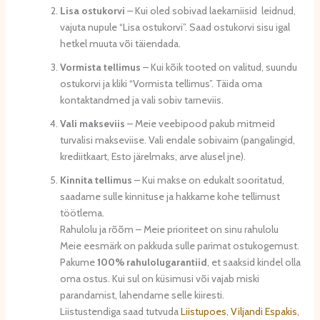
Lisa ostukorvi
– Kui oled sobivad laekarniisid leidnud,
vajuta nupule “Lisa ostukorvi”. Saad ostukorvi sisu igal
hetkel muuta või täiendada.
Vormista tellimus
– Kui kõik tooted on valitud, suundu
ostukorvi ja kliki “Vormista tellimus”. Täida oma
kontaktandmed ja vali sobiv tarneviis.
Vali makseviis
– Meie veebipood pakub mitmeid
turvalisi makseviise. Vali endale sobivaim (pangalingid,
krediitkaart, Esto järelmaks, arve alusel jne).
Kinnita tellimus
– Kui makse on edukalt sooritatud,
saadame sulle kinnituse ja hakkame kohe tellimust
töötlema.
Rahulolu ja rõõm – Meie prioriteet on sinu rahulolu
Meie eesmärk on pakkuda sulle parimat ostukogemust.
Pakume
100% rahulolugarantiid
, et saaksid kindel olla
oma ostus. Kui sul on küsimusi või vajab miski
parandamist, lahendame selle kiiresti.
Liistustendiga saad tutvuda
Liistupoes
,
Viljandi Espakis
,