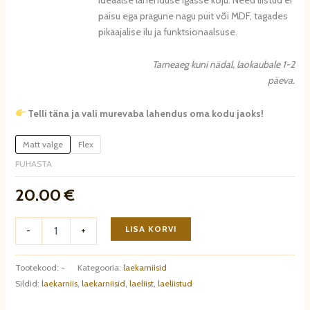
paisu ega pragune nagu puit või MDF, tagades
pikaajalise ilu ja funktsionaalsuse.
Tarneaeg kuni nädal, laokaubale 1-2
päeva.
Telli täna ja vali murevaba lahendus oma kodu jaoks!
Matt valge
Flex
PUHASTA
20.00
€
Laekarniis
LISA KORVI
-
+
MD106
kogus
Tootekood:
-
Kategooria:
laekarniisid
Sildid:
laekarniis
,
laekarniisid
,
laeliist
,
laeliistud