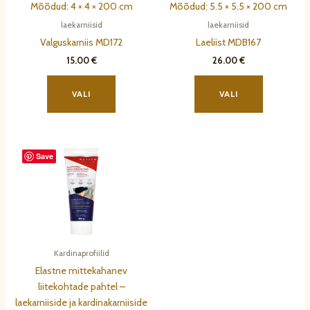
Mõõdud: 4 × 4 × 200 cm
Mõõdud: 5.5 × 5.5 × 200 cm
laekarniisid
laekarniisid
Valguskarniis MD172
Laeliist MDB167
15.00
€
26.00
€
Sellel
Sellel
tootel
tootel
VALI
VALI
on
on
mitu
mitu
varianti.
varianti.
Save
Valikuid
Valikuid
saab
saab
teha
teha
tootelehel.
tootelehel.
Kardinaprofiilid
Elastne mittekahanev
liitekohtade pahtel –
laekarniiside ja kardinakarniiside