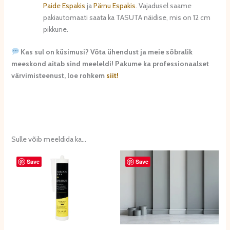
Paide Espakis
ja
Pärnu Espakis
. Vajadusel saame
pakiautomaati saata ka TASUTA näidise, mis on 12 cm
pikkune.
Kas sul on küsimusi? Võta ühendust ja meie sõbralik
meeskond aitab sind meeleldi! Pakume ka professionaalset
värvimisteenust, loe rohkem
siit!
Sulle võib meeldida ka…
Save
Save