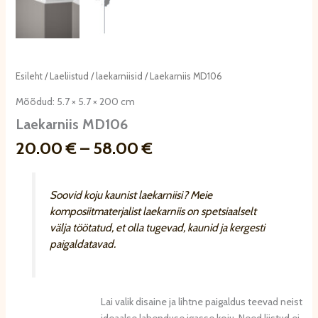
Esileht
/
Laeliistud
/
laekarniisid
/ Laekarniis MD106
Mõõdud: 5.7 × 5.7 × 200 cm
Laekarniis MD106
Hinnavahemik:
20.00
€
–
58.00
€
20.00 €
kuni
58.00 €
Soovid koju kaunist laekarniisi? Meie
komposiitmaterjalist laekarniis on spetsiaalselt
välja töötatud, et olla tugevad, kaunid ja kergesti
paigaldatavad.
Lai valik disaine ja lihtne paigaldus teevad neist
ideaalse lahenduse igasse koju. Need liistud ei