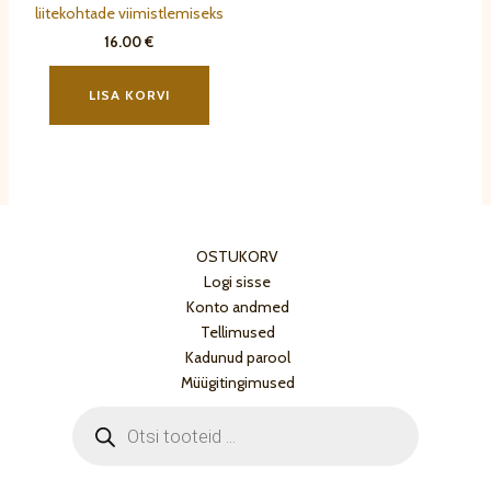
liitekohtade viimistlemiseks
16.00
€
LISA KORVI
OSTUKORV
Logi sisse
Konto andmed
Tellimused
Kadunud parool
Müügitingimused
Products
search