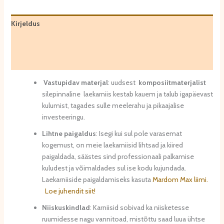
Kirjeldus
Lisainfo
Arvustused (0)
Vastupidav materjal
: uudsest
komposiitmaterjalist
silepinnaline laekarniis kestab kauem ja talub igapäevast
kulumist, tagades sulle meelerahu ja pikaajalise
investeeringu.
Lihtne paigaldus
: Isegi kui sul pole varasemat
kogemust, on meie laekarniisid lihtsad ja kiired
paigaldada, säästes sind professionaali palkamise
kuludest ja võimaldades sul ise kodu kujundada.
Laekarniiside paigaldamiseks kasuta
Mardom Max liimi.
Loe juhendit siit!
Niiskuskindlad
: Karniisid sobivad ka niisketesse
ruumidesse nagu vannitoad, mistõttu saad luua ühtse