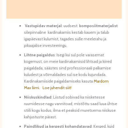
Lisainfo
Arvustused (0)
Vastupidav materjal
: uudsest
komposiitmaterjalist
silepinnaline kardinakarniis kestab kauem ja talub
igapäevast kulumist, tagades sulle meelerahu ja
pikaajalise investeeringu.
Lihtne paigaldus
: Isegi kui sul pole varasemat
kogemust, on meie kardinakarniisid lihtsad ja kiired
paigaldada, säästes sind professionaali palkamise
kuludest ja võimaldades sul ise kodu kujundada.
Kardinakarniiside paigaldamiseks kasuta
Mardom
Max liimi.
Loe juhendit siit!
Niiskuskindlad
: Liistud sobivad ka niisketesse
ruumidesse nagu vannitoad, mistõttu saad luua ühtse
stiili kogu kodus, ilma et peaksid muretsema niiskuse
kahjustuste pärast.
Paindlikud ja kergesti kohandatavad
: Kerged, kuid