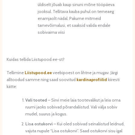
üldiselt jõuab kaup sinuni mõne tööpäeva
jooksul. Tellitava kauba puhul on terneaeg
enamjaolt nädal. Pakume mitmeid
tarnevõimalusi, et saaksid valida endale
sobivaima viisi
Kuidas tellida Liistupood.ee-st?
Tellimine
Liistupood.ee
veebipoest on lihtne ja mugav. Järgi
alltoodud samme ning saad soovitud
kardinaprofiilid
kiiresti
kätte:
Vali tooted
– Sirvi meie laia tootevalikut ja leia oma
ruumi jaoks sobivad põrandaliistud. Vali välja sobiv
mudel, suurus ja kogus.
Lisa ostukorvi
– Kui oled sobivad seinaliistud leidnud,
vajuta nupule “Lisa ostukorvi”. Saad ostukorvi sisu igal