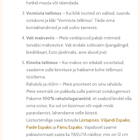
hetkel muuta või täiendada.
Vormista tellimus
– Kui kõik tooted on valitud, suundu
ostukorvi ja kliki “Vormista tellimus”. Täida oma
kontaktandmed ja vali sobiv tarneviis.
Vali makseviis
– Meie veebipood pakub mitmeid
turvalisi makseviise. Vali endale sobivaim (pangalingid,
krediitkaart, Esto järelmaks, arve alusel jne).
Kinnita tellimus
– Kui makse on edukalt sooritatud,
saadame sulle kinnituse ja hakkame kohe tellimust
töötlema.
Rahulolu ja rõõm – Meie prioriteet on sinu rahulolu
Meie eesmärk on pakkuda sulle parimat ostukogemust.
Pakume
100% rahulolugarantiid
, et saaksid kindel olla
oma ostus. Kui sul on küsimusi või vajab miski
parandamist, lahendame selle kiiresti.
Liistustendiga saad tutvuda
Liistupoes
,
Viljandi Espakis
,
Paide Espakis
ja
Pärnu Espakis
. Vajadusel saame
pakiautomaati saata ka TASUTA näidise, mis on 12 cm