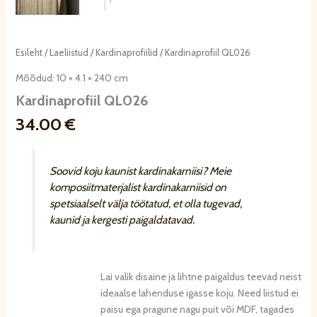
Esileht
/
Laeliistud
/
Kardinaprofiilid
/ Kardinaprofiil QL026
Mõõdud: 10 × 4.1 × 240 cm
Kardinaprofiil QL026
34.00
€
Soovid koju kaunist kardinakarniisi? Meie
komposiitmaterjalist kardinakarniisid on
spetsiaalselt välja töötatud, et olla tugevad,
kaunid ja kergesti paigaldatavad.
Lai valik disaine ja lihtne paigaldus teevad neist
ideaalse lahenduse igasse koju. Need liistud ei
paisu ega pragune nagu puit või MDF, tagades