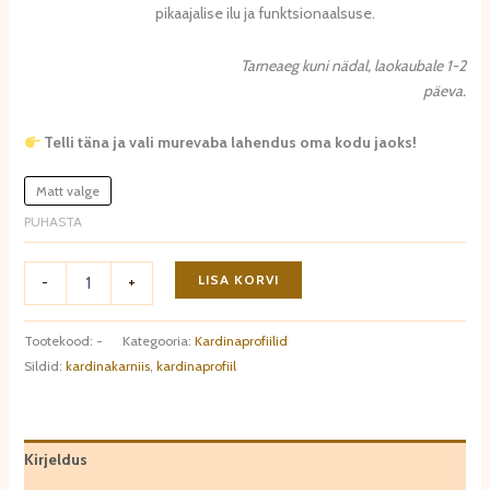
pikaajalise ilu ja funktsionaalsuse.
Tarneaeg kuni nädal, laokaubale 1-2
päeva.
Telli täna ja vali murevaba lahendus oma kodu jaoks!
Matt valge
PUHASTA
Kardinaprofiil
LISA KORVI
-
+
QL026
kogus
Tootekood:
-
Kategooria:
Kardinaprofiilid
Sildid:
kardinakarniis
,
kardinaprofiil
Kirjeldus