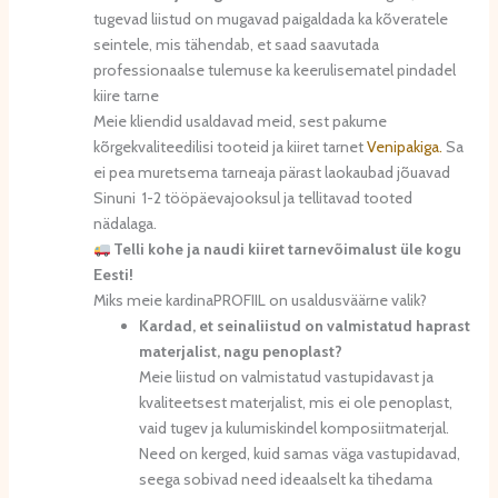
tugevad liistud on mugavad paigaldada ka kõveratele
seintele, mis tähendab, et saad saavutada
professionaalse tulemuse ka keerulisematel pindadel
kiire tarne
Meie kliendid usaldavad meid, sest pakume
kõrgekvaliteedilisi tooteid ja kiiret tarnet
Venipakiga.
Sa
ei pea muretsema tarneaja pärast laokaubad jõuavad
Sinuni 1-2 tööpäevajooksul ja tellitavad tooted
nädalaga.
Telli kohe ja naudi kiiret tarnevõimalust üle kogu
Eesti!
Miks meie kardinaPROFIIL on usaldusväärne valik?
Kardad, et seinaliistud on valmistatud haprast
materjalist, nagu penoplast?
Meie liistud on valmistatud vastupidavast ja
kvaliteetsest materjalist, mis ei ole penoplast,
vaid tugev ja kulumiskindel komposiitmaterjal.
Need on kerged, kuid samas väga vastupidavad,
seega sobivad need ideaalselt ka tihedama