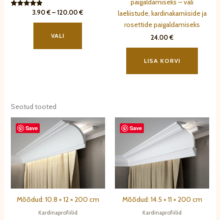
paigaldamiseks – vali
Hinnavahemik:
3.90
€
–
120.00
€
Hinnanguga
laeliistude, kardinakarniiside ja
5.00
3.90 €
Sellel
rosettide paigaldamiseks
/ 5
kuni
tootel
120.00 €
VALI
24.00
€
on
mitu
LISA KORVI
varianti.
Valikuid
saab
teha
Seotud tooted
tootelehel.
Save
Save
Mõõdud: 10.8 × 12 × 200 cm
Mõõdud: 14.5 × 11 × 200 cm
Kardinaprofiilid
Kardinaprofiilid