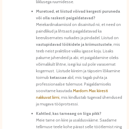
liiklusega ruumidesse.
Muretsed, et liistud võivad kergesti puruneda
või olla raskesti paigaldatavad?
Meiekardinakarniisid on disainitud nii, et need on
paindlikud ja lihtsasti paigaldatavad ka
keerulisemates nurkades ja pindadel. Liistud on
vastupidavad löökidele ja kriimustustele
, mis
teeb neist praktilise valiku igasse koju. Lisaks
pakume juhendeid ja abi, et paigaldamine oleks
võimalikult lihtne, isegi kui sul pole varasemat
kogemust. Liistude kiireim ja täpseim lõikamine
toimub
ketassae
abil, mis tagab puhta ja
professionaalse tulemuse. Paigaldamiseks
soovitame kasutada
Mardom Max kiiresti
nakkuvat liimi,
mis kindlustab tugevad ühendused
ja mugava tööprotsessi.
Kahtled, kas tarneaeg on liiga pikk?
Meie tarne on kiire ja usaldusväärne. Saadame
tellimuse teele kohe pärast selle töötlemist ning