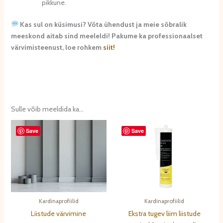
pikkune.
Kas sul on küsimusi? Võta ühendust ja meie sõbralik
meeskond aitab sind meeleldi! Pakume ka professionaalset
värvimisteenust, loe rohkem
siit!
Sulle võib meeldida ka…
Save
Save
Kardinaprofiilid
Kardinaprofiilid
Liistude värvimine
Ekstra tugev liim liistude