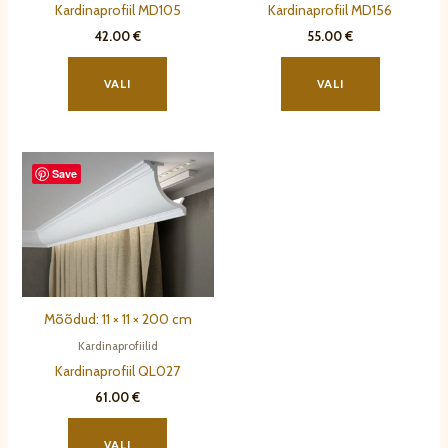
Kardinaprofiil MD105
Kardinaprofiil MD156
42.00
€
55.00
€
Sellel
Sellel
tootel
tootel
VALI
VALI
on
on
mitu
mitu
varianti.
varianti.
Save
Valikuid
Valikuid
saab
saab
teha
teha
tootelehel.
tootelehel.
Mõõdud: 11 × 11 × 200 cm
Kardinaprofiilid
Kardinaprofiil QL027
61.00
€
Sellel
tootel
VALI