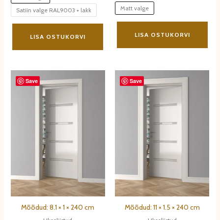
Matt valge
Satiin valge RAL9003 + lakk
Sell
Sellel
toot
LISA OSTUKORVI
tootel
LISA OSTUKORVI
on
on
mit
mitu
varia
varianti.
Vali
Save
Save
Valikuid
saa
saab
teh
teha
toot
tootelehel.
Mõõdud: 8.1 × 1 × 240 cm
Mõõdud: 11 × 1.5 × 240 cm