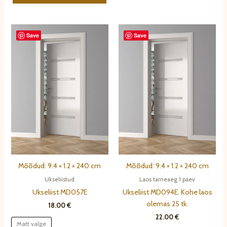
on
mit
mitu
varia
varianti.
Vali
Save
Save
Valikuid
saa
saab
teh
teha
toot
tootelehel.
Mõõdud: 9.4 × 1.2 × 240 cm
Mõõdud: 9.4 × 1.2 × 240 cm
Ukseliistud
Laos tarneaeg 1 päev
Ukseliist MD057E
Ukseliist MD094E. Kohe laos
olemas 25 tk.
18.00
€
22.00
€
Matt valge