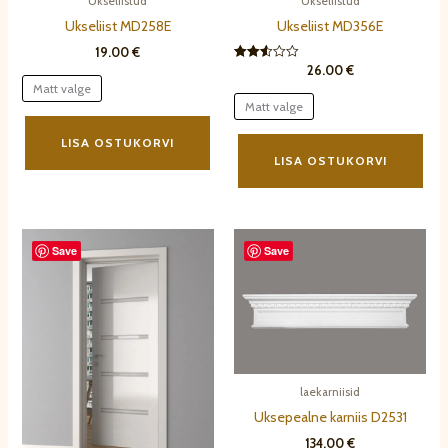
Ukseliistud
Ukseliistud
Ukseliist MD258E
Ukseliist MD356E
19.00
€
26.00
€
Hinnanguga
2.54
Matt valge
/ 5
Matt valge
Sellel
Sell
tootel
LISA OSTUKORVI
toot
LISA OSTUKORVI
on
on
mitu
mit
varianti.
varia
Valikuid
Save
Save
Vali
saab
saa
teha
teh
tootelehel.
toot
laekarniisid
Uksepealne karniis D2531
134.00
€