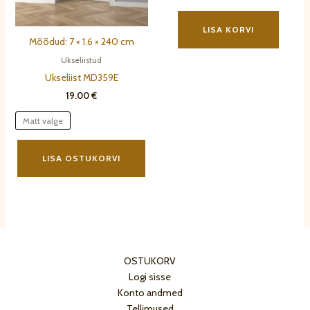
LISA KORVI
Mõõdud: 7 × 1.6 × 240 cm
Ukseliistud
Ukseliist MD359E
19.00
€
Matt valge
Sellel
tootel
LISA OSTUKORVI
on
mitu
varianti.
Valikuid
saab
teha
OSTUKORV
tootelehel.
Logi sisse
Konto andmed
Tellimused