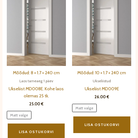
Mõõdud: 8 × 1.7 × 240 cm
Mõõdud: 10 × 1.7 × 240 cm
Laos tarneaeg 1 päev
Ukseliistud
Ukseliist MD008E. Kohe laos
Ukseliist MD009E
olemas 25 tk.
26.00
€
25.00
€
Matt valge
Matt valge
Sell
Sellel
toot
LISA OSTUKORVI
tootel
on
LISA OSTUKORVI