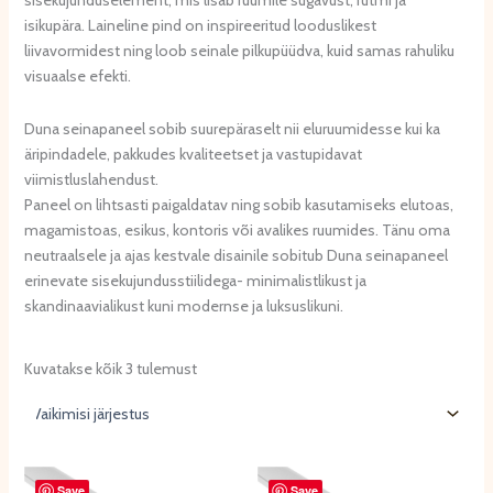
sisekujunduselement, mis lisab ruumile sügavust, rütmi ja
isikupära. Laineline pind on inspireeritud looduslikest
liivavormidest ning loob seinale pilkupüüdva, kuid samas rahuliku
visuaalse efekti.
Duna seinapaneel sobib suurepäraselt nii eluruumidesse kui ka
äripindadele, pakkudes kvaliteetset ja vastupidavat
viimistluslahendust.
Paneel on lihtsasti paigaldatav ning sobib kasutamiseks elutoas,
magamistoas, esikus, kontoris või avalikes ruumides. Tänu oma
neutraalsele ja ajas kestvale disainile sobitub Duna seinapaneel
erinevate sisekujundusstiilidega- minimalistlikust ja
skandinaavialikust kuni modernse ja luksuslikuni.
Kuvatakse kõik 3 tulemust
Save
Save