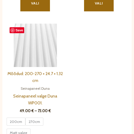
tootel
tootel
VALI
VALI
on
on
mitu
mitu
varianti.
varianti.
Save
Valikuid
Valikuid
saab
saab
teha
teha
tootelehel.
tootelehel.
Mõõdud: 200-270 × 24.7 × 1.32
cm
Seinapaneel Duna
Seinapaneel valge Duna
WP001.
Hinnavahemik:
49.00
€
–
73.00
€
49.00 €
kuni
200cm
270cm
73.00 €
Matt valge