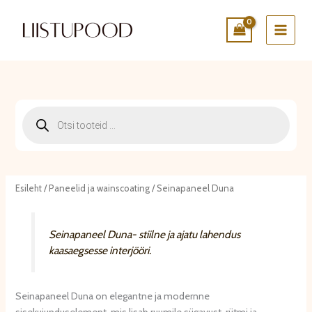
Skip
to
content
P
r
o
d
u
c
Esileht
/
Paneelid ja wainscoating
/ Seinapaneel Duna
t
s
s
Seinapaneel Duna- stiilne ja ajatu lahendus
e
kaasaegsesse interjööri.
a
r
c
h
Seinapaneel Duna on elegantne ja modernne