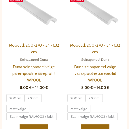
Mõõdud: 200-270 × 3.1 × 1.32
Mõõdud: 200-270 × 3.1 × 1.32
cm
cm
Seinapaneel Duna
Seinapaneel Duna
Duna seinapaneel valge
Duna seinapaneel valge
parempoolne ääreprofiil
vasakpoolne ääreprofiil
WP001.
WP001.
Hinnavahemik:
Hinnavahem
8.00
€
–
14.00
€
8.00
€
–
14.00
€
8.00 €
8.00 €
kuni
kuni
200cm
270cm
200cm
270cm
14.00 €
14.00 €
Matt valge
Matt valge
Satiin valge RAL9003 + lakk
Satiin valge RAL9003 + lakk
Sellel
Sellel