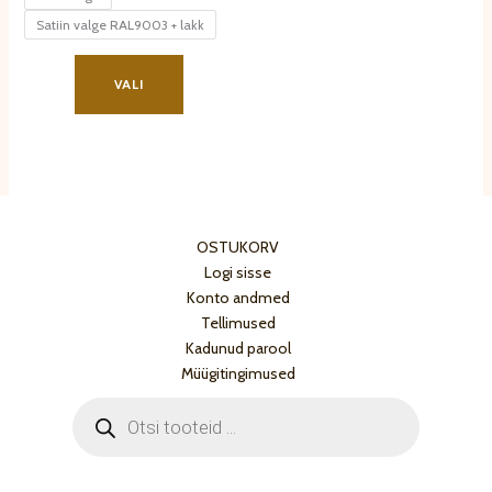
Satiin valge RAL9003 + lakk
Sellel
tootel
VALI
on
mitu
varianti.
Valikuid
saab
teha
OSTUKORV
tootelehel.
Logi sisse
Konto andmed
Tellimused
Kadunud parool
Müügitingimused
Products
search